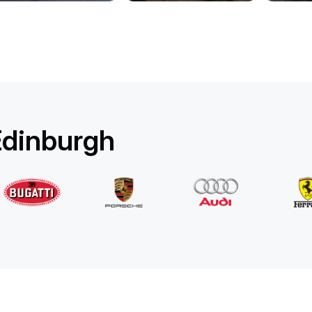
Rolls-Royce
Ghost Long
/ Tag
1750
€
Von
2022
•
Limousine
#
YPKW458N
Jetzt buchen
Edinburgh