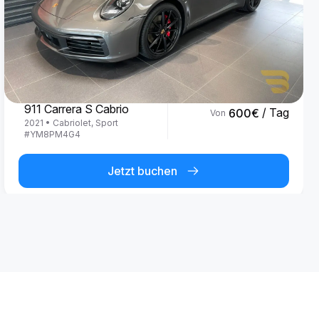
Porsche
911 Carrera S Cabrio
/ Tag
600
€
Von
2021
•
Cabriolet, Sport
#
YM8PM4G4
Jetzt buchen