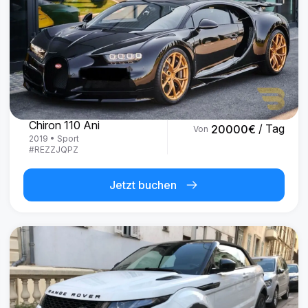
Bugatti
Chiron 110 Ani
/ Tag
20000
€
Von
2019
•
Sport
#
REZZJQPZ
Jetzt buchen