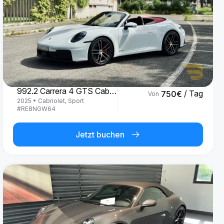
Porsche
992.2 Carrera 4 GTS Cabrio '25
/ Tag
750
€
Von
2025
•
Cabriolet, Sport
#
RE8NGW64
Jetzt buchen