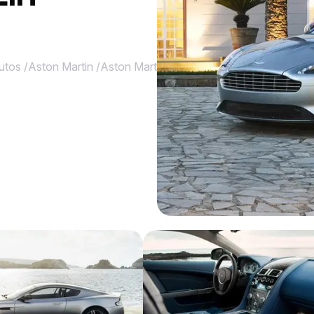
utos
/
Aston Martin
/
Aston Martin DB9