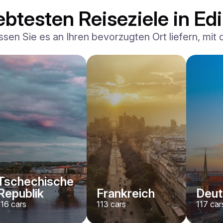
ebtesten Reiseziele in Ed
ssen Sie es an Ihren bevorzugten Ort liefern, mit
Ferrari
F8 Spider
/ Tag
1500
€
Von
2022
•
Cabriolet, Sport
#
RNWMPA4V
Jetzt buchen
Tschechische
Republik
Frankreich
Deut
116
cars
113
cars
117
car