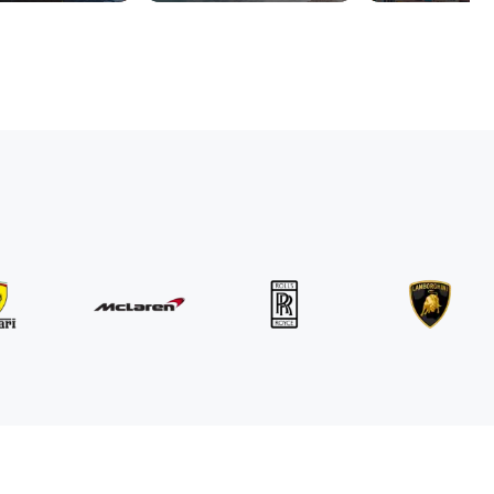
MINI
John Cooper Works Cabrio
/ Tag
300
€
Von
2021
•
Cabriolet
#
R3P5ZB4E
Jetzt buchen