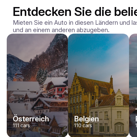
Entdecken Sie die beli
Mieten Sie ein Auto in diesen Ländern und la
und an einem anderen abzugeben.
Mercedes Benz
Maybach S-klasse 580
/ Tag
750
€
Von
2021
•
Limousine
#
YXWG36PR
Jetzt buchen
Österreich
Belgien
111
cars
110
cars