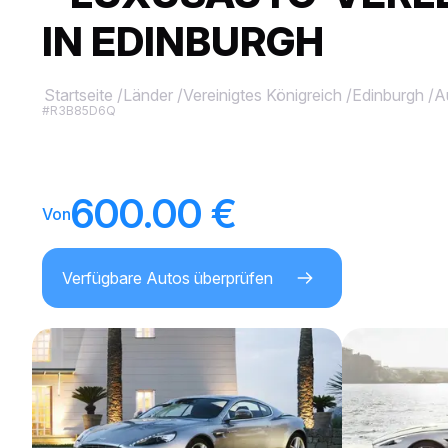
IN EDINBURGH
Startseite
/
Länder
/
Vereinigtes Königreich
/
Edinburgh
/
A
#R3B85D6Q
600.00 €
Von
Verfügbare Autos überprüfen