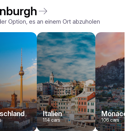
inburgh
 der Option, es an einem Ort abzuholen
Rolls-Royce
Dawn
/ Tag
2200
€
Von
2022
•
Cabriolet
#
YJPXZKDA
Jetzt buchen
schland
Italien
Monaco
s
114
cars
106
cars