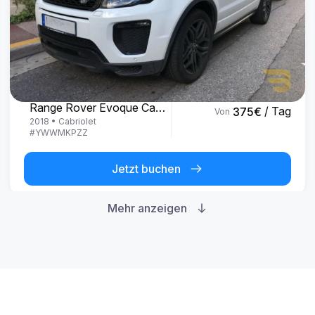
Land Rover
Range Rover Evoque Cabrio
/ Tag
375
€
Von
2018
•
Cabriolet
#
YWWMKPZZ
Jetzt buchen
Mehr anzeigen