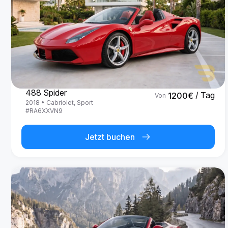
Ferrari
488 Spider
/ Tag
1200
€
Von
2018
•
Cabriolet, Sport
#
RA6XXVN9
Jetzt buchen