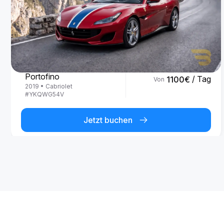
Ferrari
Portofino
/ Tag
1100
€
Von
2019
•
Cabriolet
#
YKQWG54V
Jetzt buchen