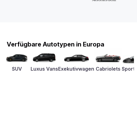
Verfügbare Autotypen in Europa
SUV
Luxus Vans
Exekutivwagen
Cabriolets
Sport