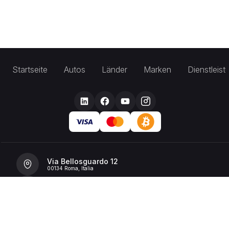
Startseite
Autos
Länder
Marken
Dienstleis
Via Bellosguardo 12
00134 Roma, Italia
+39 392 36 43199
info@billionrent.com