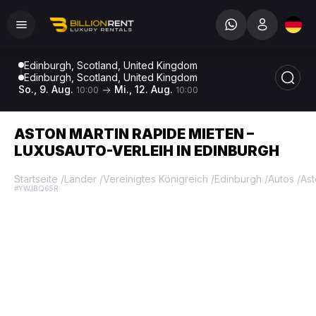
Edinburgh, Scotland, United Kingdom
Edinburgh, Scotland, United Kingdom
So., 9. Aug.
Mi., 12. Aug.
10:00
10:00
ASTON MARTIN RAPIDE MIETEN –
LUXUSAUTO-VERLEIH IN EDINBURGH
Startseite
/
Länder
/
Vereinigtes Königreich
/
Edinburgh
/
Autos
/
Ast
#YWJBQ65R