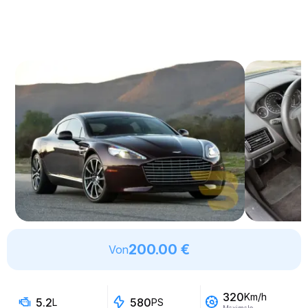
200.00 €
Von
320
Km/h
5.2
580
L
PS