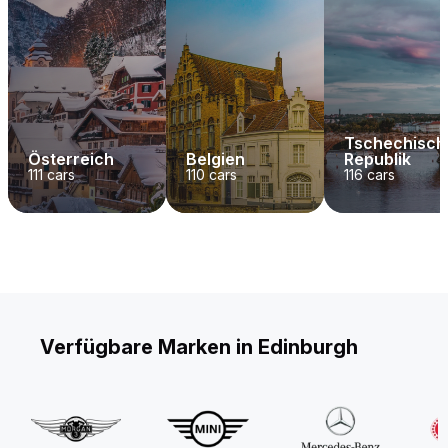
Tschechisch
Österreich
Belgien
Republik
111
cars
110
cars
116
cars
Verfügbare Marken in Edinburgh