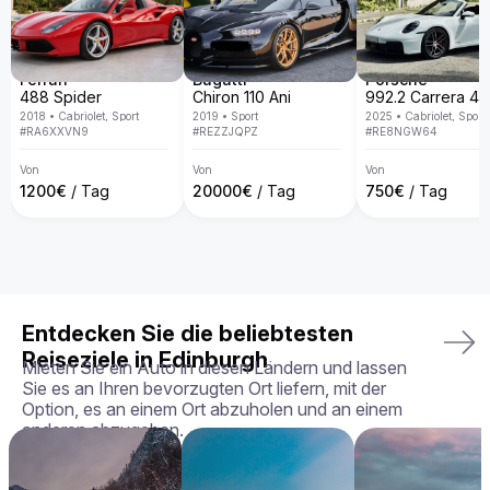
spezialisiert und bieten eine exklusive Fahrzeugflotte in ganz 
Europa. Mit persönlichem Service, Lieferung direkt an deine 
Wunschadresse, transparenten Mietbedingungen und der 
Garantie, dass du genau das Fahrzeug erhältst, das du 
gebucht hast – in perfektem Zustand.

Ferrari
Bugatti
Porsche
488 Spider
Chiron 110 Ani
Dein perfektes Fahrerlebnis wartet – buche deinen Aston 
2018
•
Cabriolet, Sport
2019
•
Sport
2025
•
Cabriolet, Sport
Martin Rapide noch heute!
#
RA6XXVN9
#
REZZJQPZ
#
RE8NGW64
Von
Von
Von
1200
€
/ Tag
20000
€
/ Tag
750
€
/ Tag
Entdecken Sie die beliebtesten
Reiseziele in Edinburgh
Mieten Sie ein Auto in diesen Ländern und lassen
Sie es an Ihren bevorzugten Ort liefern, mit der
Option, es an einem Ort abzuholen und an einem
anderen abzugeben.