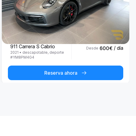
Porsche
911 Carrera S Cabrio
/ día
600
€
Desde
2021
•
descapotable, deporte
#
YM8PM4G4
Reserva ahora