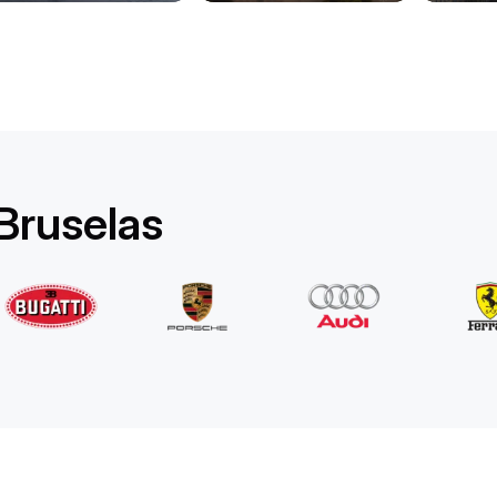
Rolls-Royce
Ghost Long
/ día
1750
€
Desde
2022
•
berlina
#
YPKW458N
Reserva ahora
Bruselas