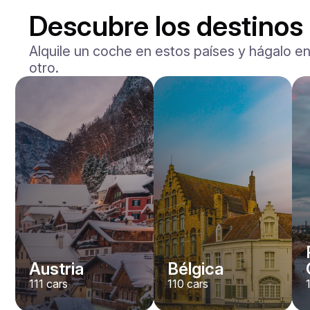
Descubre los destinos
Alquile un coche en estos países y hágalo en
otro.
Mercedes Benz
Maybach S-klasse 580
/ día
750
€
Desde
2021
•
berlina
#
YXWG36PR
Reserva ahora
Austria
Bélgica
111
cars
110
cars