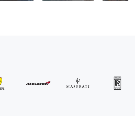
MINI
John Cooper Works Cabrio
/ día
300
€
Desde
2021
•
descapotable
#
R3P5ZB4E
Reserva ahora