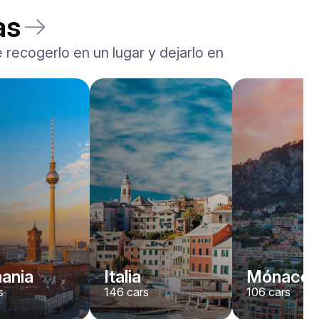
as
 recogerlo en un lugar y dejarlo en
Rolls-Royce
Dawn
/ día
2200
€
Desde
2022
•
descapotable
#
YJPXZKDA
Reserva ahora
ania
Italia
Mónaco
s
146
cars
106
cars