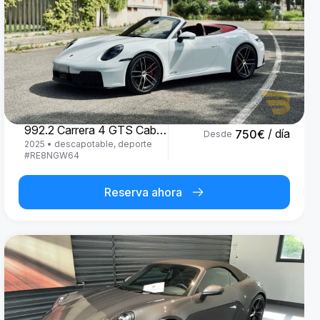
Porsche
992.2 Carrera 4 GTS Cabrio '25
/ día
750
€
Desde
2025
•
descapotable, deporte
#
RE8NGW64
Reserva ahora