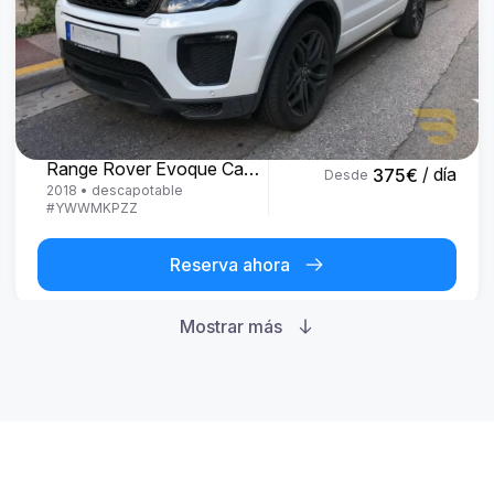
Land Rover
Range Rover Evoque Cabrio
/ día
375
€
Desde
2018
•
descapotable
#
YWWMKPZZ
Reserva ahora
Mostrar más