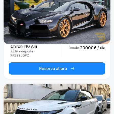
Bugatti
Chiron 110 Ani
/ día
20000
€
Desde
2019
•
deporte
#
REZZJQPZ
Reserva ahora