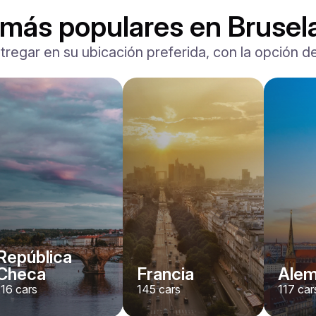
 más populares en Brusel
tregar en su ubicación preferida, con la opción de
Ferrari
F8 Spider
/ día
1500
€
Desde
2022
•
descapotable, deporte
#
RNWMPA4V
Reserva ahora
República
Checa
Francia
Alem
116
cars
145
cars
117
car