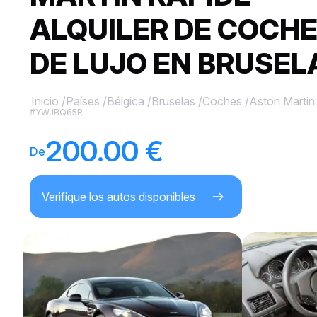
ALQUILER DE COCH
DE LUJO EN BRUSEL
Inicio
/
Países
/
Bélgica
/
Bruselas
/
Coches
/
Aston Martin
#YWJBQ65R
200.00 €
De
Verifique los autos disponibles