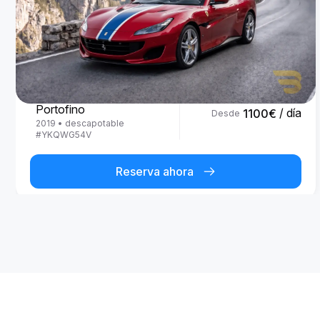
Ferrari
Portofino
/ día
1100
€
Desde
2019
•
descapotable
#
YKQWG54V
Reserva ahora