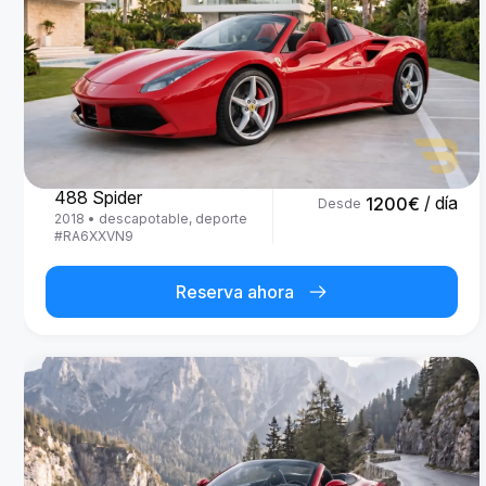
Ferrari
488 Spider
/ día
1200
€
Desde
2018
•
descapotable, deporte
#
RA6XXVN9
Reserva ahora