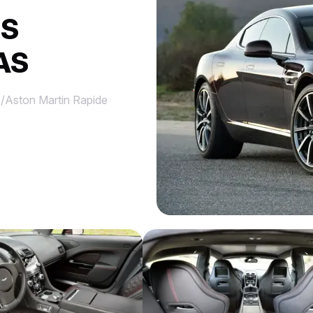
ES
AS
/
Aston Martin Rapide