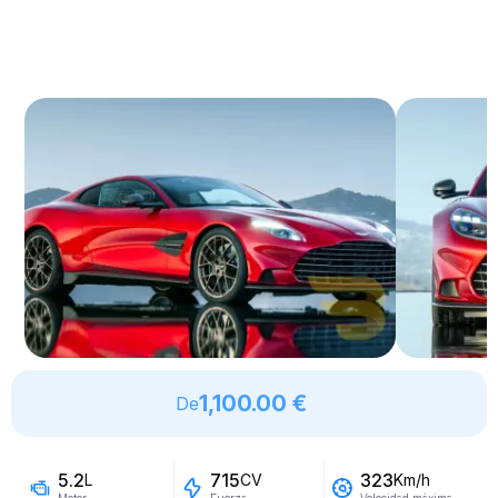
1,100.00 €
De
5.2
715
323
L
CV
Km/h