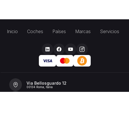
Inicio
Coches
Países
Marcas
Servicios
Via Bellosguardo 12
00134 Roma, Italia
+39 392 36 43199
info@billionrent.com
P.IVA (VAT): 16591601006