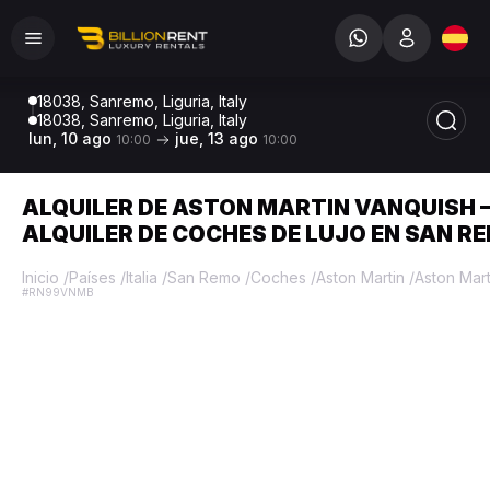
18038, Sanremo, Liguria, Italy
18038, Sanremo, Liguria, Italy
lun, 10 ago
jue, 13 ago
10:00
10:00
ALQUILER DE ASTON MARTIN VANQUISH 
ALQUILER DE COCHES DE LUJO EN SAN R
Inicio
/
Países
/
Italia
/
San Remo
/
Coches
/
Aston Martin
/
Aston Mar
#RN99VNMB