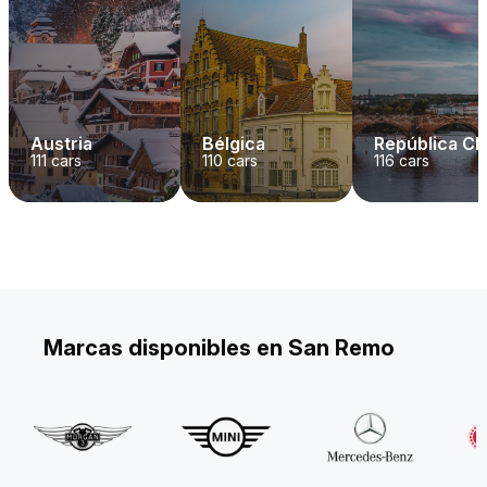
Austria
Bélgica
República C
111
cars
110
cars
116
cars
Marcas disponibles en San Remo