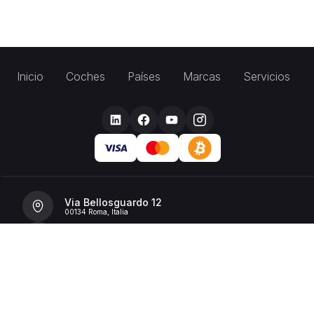
Inicio
Coches
Países
Marcas
Servicios
Via Bellosguardo 12
00134 Roma, Italia
+39 392 36 43199
info@billionrent.com
P.IVA (VAT): 16591601006