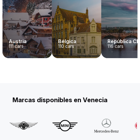
Austria
Bélgica
República C
111
cars
110
cars
116
cars
Marcas disponibles en Venecia