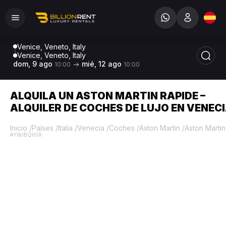
Venice, Veneto, Italy
Venice, Veneto, Italy
dom, 9 ago
mié, 12 ago
10:00
10:00
ALQUILA UN ASTON MARTIN RAPIDE –
ALQUILER DE COCHES DE LUJO EN VENEC
Inicio
/
Países
/
Italia
/
Venecia
/
Coches
/
Aston Martin
/
Aston Marti
#YWJBQ65R