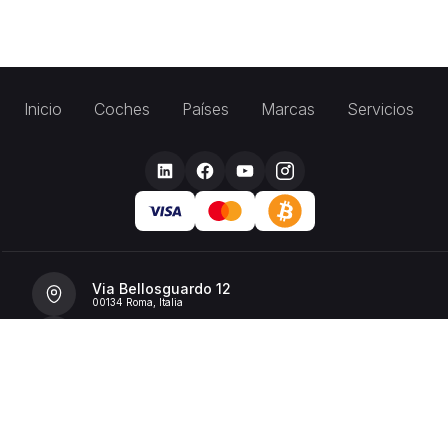
Inicio
Coches
Países
Marcas
Servicios
Via Bellosguardo 12
00134 Roma, Italia
+39 392 36 43199
info@billionrent.com
P.IVA (VAT): 16591601006