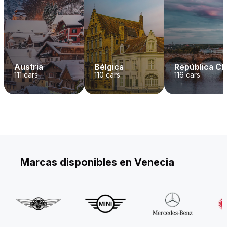
Austria
Bélgica
República C
111
cars
110
cars
116
cars
Marcas disponibles en Venecia