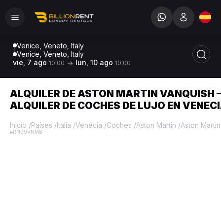
Venice, Veneto, Italy
Venice, Veneto, Italy
vie, 7 ago
lun, 10 ago
10:00
10:00
ALQUILER DE ASTON MARTIN VANQUISH 
ALQUILER DE COCHES DE LUJO EN VENEC
Inicio
/
Países
/
Italia
/
Venecia
/
Coches
/
Aston Martin
/
Aston Marti
#RN99VNMB