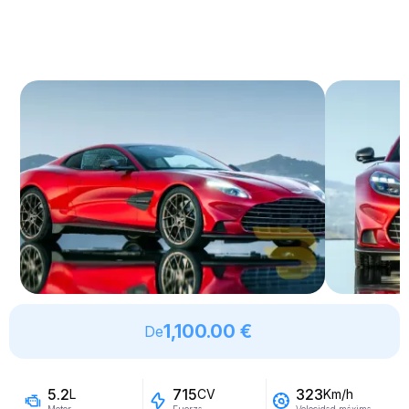
1,100.00 €
De
5.2
715
323
L
CV
Km/h