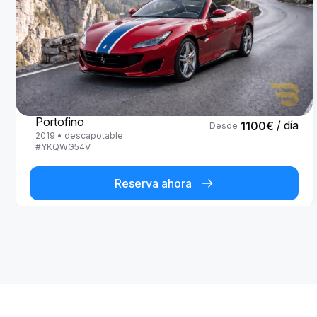
Ferrari
Portofino
/ día
1100
€
Desde
2019
•
descapotable
#
YKQWG54V
Reserva ahora