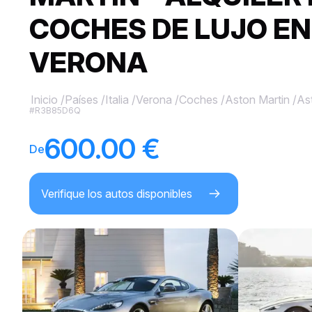
COCHES DE LUJO EN
VERONA
Inicio
/
Países
/
Italia
/
Verona
/
Coches
/
Aston Martin
/
As
#R3B85D6Q
600.00 €
De
Verifique los autos disponibles