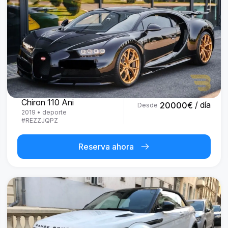
Bugatti
Chiron 110 Ani
/ día
20000
€
Desde
2019
•
deporte
#
REZZJQPZ
Reserva ahora