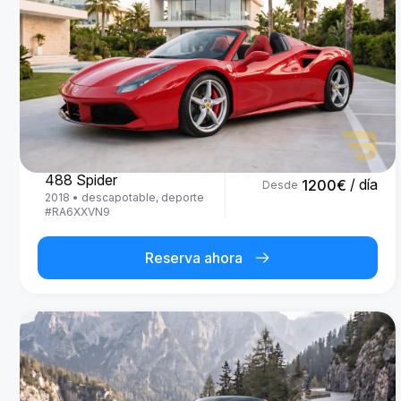
Ferrari
488 Spider
/ día
1200
€
Desde
2018
•
descapotable, deporte
#
RA6XXVN9
Reserva ahora