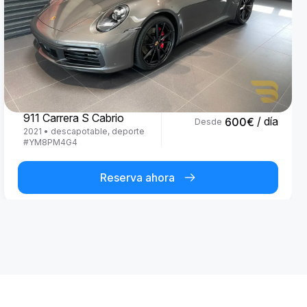
Porsche
911 Carrera S Cabrio
/ día
600
€
Desde
2021
•
descapotable, deporte
#
YM8PM4G4
Reserva ahora