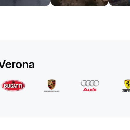
Rolls-Royce
Ghost Long
/ día
1750
€
Desde
2022
•
berlina
#
YPKW458N
Reserva ahora
 Verona