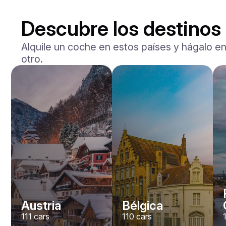
Descubre los destinos
Alquile un coche en estos países y hágalo en
otro.
Mercedes Benz
Maybach S-klasse 580
/ día
750
€
Desde
2021
•
berlina
#
YXWG36PR
Reserva ahora
Austria
Bélgica
111
cars
110
cars