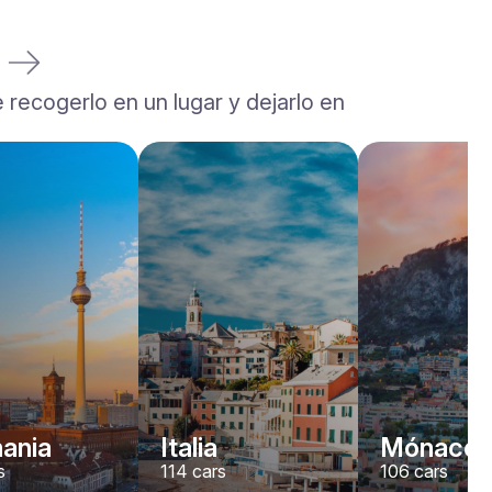
a
 recogerlo en un lugar y dejarlo en
Rolls-Royce
Dawn
/ día
2200
€
Desde
2022
•
descapotable
#
YJPXZKDA
Reserva ahora
ania
Italia
Mónaco
s
114
cars
106
cars