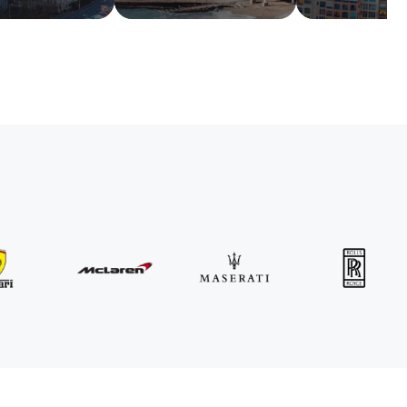
MINI
John Cooper Works Cabrio
/ día
300
€
Desde
2021
•
descapotable
#
R3P5ZB4E
Reserva ahora