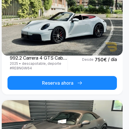
Porsche
992.2 Carrera 4 GTS Cabrio '25
/ día
750
€
Desde
2025
•
descapotable, deporte
#
RE8NGW64
Reserva ahora