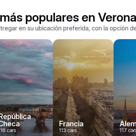
 más populares en Veron
tregar en su ubicación preferida, con la opción de
Ferrari
F8 Spider
/ día
1500
€
Desde
2022
•
descapotable, deporte
#
RNWMPA4V
Reserva ahora
República
Checa
Francia
Alem
116
cars
113
cars
117
car