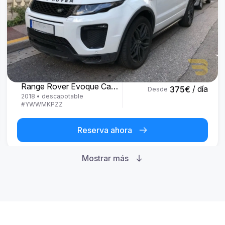
Land Rover
Range Rover Evoque Cabrio
/ día
375
€
Desde
2018
•
descapotable
#
YWWMKPZZ
Reserva ahora
Mostrar más