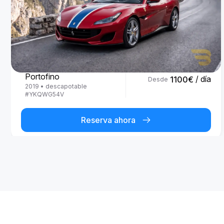
Ferrari
Portofino
/ día
1100
€
Desde
2019
•
descapotable
#
YKQWG54V
Reserva ahora