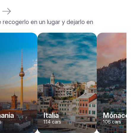
a
 recogerlo en un lugar y dejarlo en
Rolls-Royce
Dawn
/ día
2200
€
Desde
2022
•
descapotable
#
YJPXZKDA
Reserva ahora
ania
Italia
Mónaco
s
114
cars
106
cars