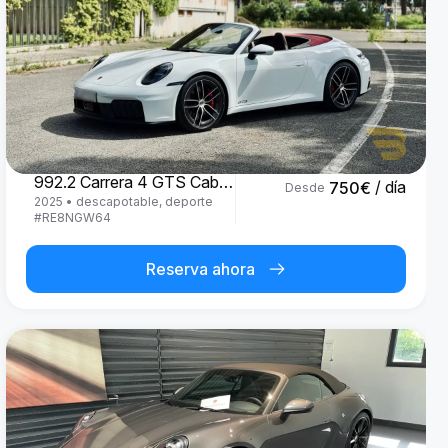
Porsche
992.2 Carrera 4 GTS Cabrio '25
/ día
750
€
Desde
2025
•
descapotable, deporte
#
RE8NGW64
Reserva ahora