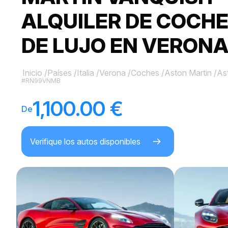
ALQUILER DE COCH
DE LUJO EN VERON
Inicio
/
Países
/
Italia
/
Verona
/
Coches
/
Aston Martin
/
As
#RN99VNMB
1,100.00 €
De
Verifique los autos disponibles