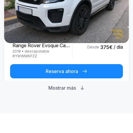
Land Rover
Range Rover Evoque Cabrio
/ día
375
€
Desde
2018
•
descapotable
#
YWWMKPZZ
Reserva ahora
Mostrar más