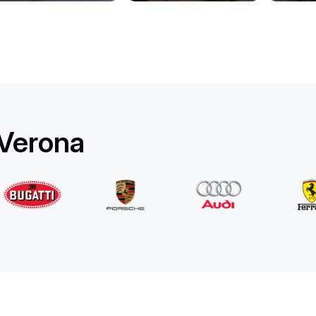
Rolls-Royce
Ghost Long
/ día
1750
€
Desde
2022
•
berlina
#
YPKW458N
Reserva ahora
 Verona