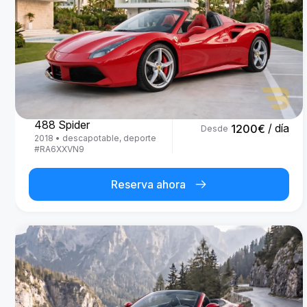
Ferrari
488 Spider
/ día
1200
€
Desde
2018
•
descapotable, deporte
#
RA6XXVN9
Reserva ahora