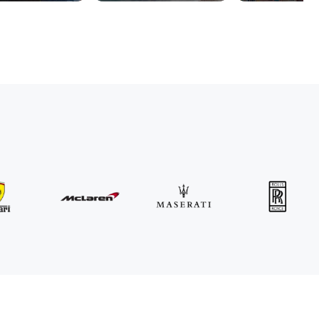
MINI
John Cooper Works Cabrio
/ día
300
€
Desde
2021
•
descapotable
#
R3P5ZB4E
Reserva ahora