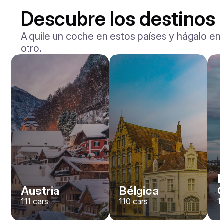
Descubre los destinos
Alquile un coche en estos países y hágalo en
otro.
Mercedes Benz
Maybach S-klasse 580
/ día
750
€
Desde
2021
•
berlina
#
YXWG36PR
Reserva ahora
Austria
Bélgica
111
cars
110
cars