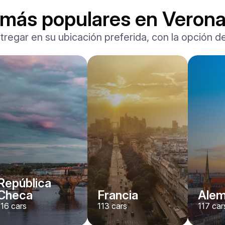
 más populares en Veron
tregar en su ubicación preferida, con la opción de
Ferrari
F8 Spider
/ día
1500
€
Desde
2022
•
descapotable, deporte
#
RNWMPA4V
Reserva ahora
República
Checa
Francia
Alem
116
cars
113
cars
117
car