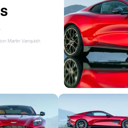
ES
A
ton Martin Vanquish