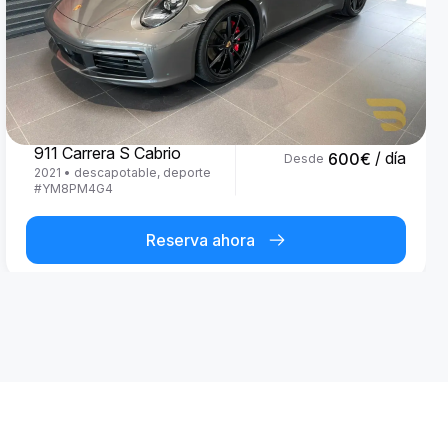
Porsche
911 Carrera S Cabrio
/ día
600
€
Desde
2021
•
descapotable, deporte
#
YM8PM4G4
Reserva ahora