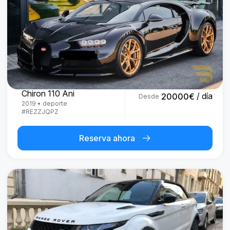
Bugatti
Chiron 110 Ani
/ día
20000
€
Desde
2019
•
deporte
#
REZZJQPZ
Reserva ahora