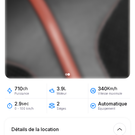
710
3.9
340
ch
L
Km/h
Puissance
Moteur
Vitesse maximale
2
Automatique
2.9
sec
Sièges
Équipement
0 - 100 km/h
Détails de la location