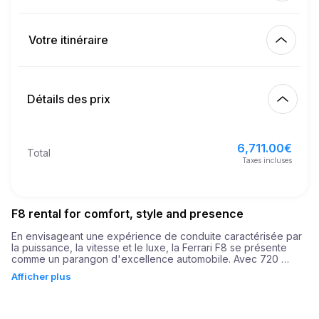
Km inclus
450.00
location complète
Votre itinéraire
Début
6.00
€
Prix au km supplémentaire
10:00
9 août 2026
Détails des prix
Finition
21
Âge minimum
10:00
12 août 2026
6,711.00
€
Prix de location de base
6,711.00
€
Total
10,000.00
€
Dépôt de garantie
Taxes incluses
F8 rental for comfort, style and presence
En envisageant une expérience de conduite caractérisée par 
la puissance, la vitesse et le luxe, la Ferrari F8 se présente 
comme un parangon d'excellence automobile. Avec 720 
chevaux sous le capot et la capacité d'accélérer de 0 à 100 
Afficher plus
km/h en à peine 2,9 secondes, la Ferrari F8 est un témoignage 
de vitesse et de puissance, invitant les conducteurs à vivre 
une embrassade rapide de l'accélération et des 
performances.