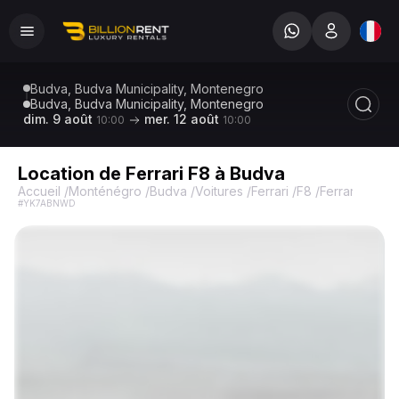
Budva, Budva Municipality, Montenegro
Budva, Budva Municipality, Montenegro
dim. 9 août
mer. 12 août
10:00
10:00
Location de Ferrari F8 à Budva
Accueil
/
Monténégro
/
Budva
/
Voitures
/
Ferrari
/
F8
/
Ferrari F8
#YK7ABNWD