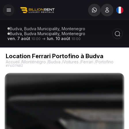
Budva, Budva Municipality, Montenegro
Budva, Budva Municipality, Montenegro
ven. 7 août
lun. 10 août
10:00
10:00
Location Ferrari Portofino à Budva
Accueil
/
Monténégro
/
Budva
/
Voitures
/
Ferrari
/
Portofino
/
Ferrari
#YVJD7NBZ