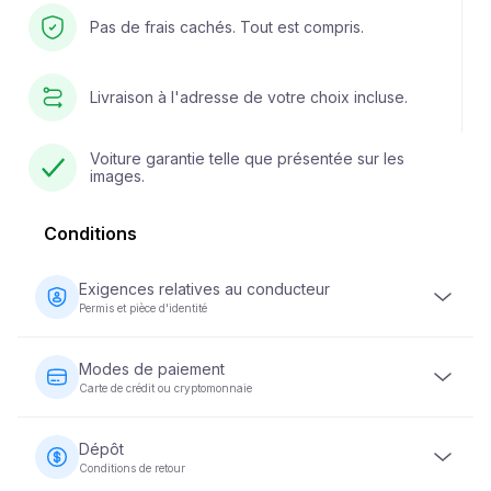
Pas de frais cachés. Tout est compris.
Livraison à l'adresse de votre choix incluse.
Voiture garantie telle que présentée sur les
images.
Conditions
Exigences relatives au conducteur
Permis et pièce d'identité
Le conducteur doit être âgé d'au moins 23 ans et être
titulaire d'un permis de conduire valide. Une pièce
Modes de paiement
d'identité (passeport ou carte d'identité nationale) est
Carte de crédit ou cryptomonnaie
également requise. Certains véhicules peuvent exiger
que le conducteur soit titulaire d'un permis de conduire
Les paiements pour la location de véhicules peuvent être
depuis au moins 2 ans.
effectués par carte de crédit ou en cryptomonnaie. Le
Dépôt
paiement intégral est exigé au moment de la réservation
Conditions de retour
afin de garantir votre réservation.