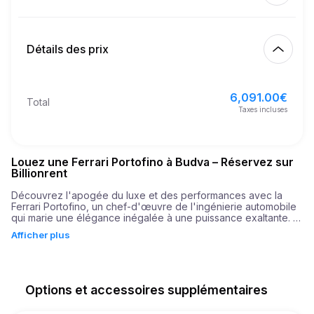
Début
5.00
€
Prix au km supplémentaire
10:00
7 août 2026
Détails des prix
Finition
21
Âge minimum
10:00
10 août 2026
6,091.00
€
Prix de location de base
6,091.00
€
Total
10,000.00
€
Dépôt de garantie
Taxes incluses
Louez une Ferrari Portofino à Budva – Réservez sur
Billionrent
Découvrez l'apogée du luxe et des performances avec la 
Ferrari Portofino, un chef-d'œuvre de l'ingénierie automobile 
qui marie une élégance inégalée à une puissance exaltante. 

Afficher plus
Incarner l'engagement de Ferrari en matière d'innovation, la 
Portofino arbore un moteur puissant qui rugit avec 620 
chevaux. Cette force robuste sous le capot garantit que 
chaque trajet est une aventure palpitante, vous propulsant de 
0 à 100 km/h en seulement 3,5 secondes. Que vous longiez la 
Options et accessoires supplémentaires
côte ensoleillée ou empruntiez les routes pittoresques, la 
Portofino fusionne sans effort vitesse et grâce, rendant 