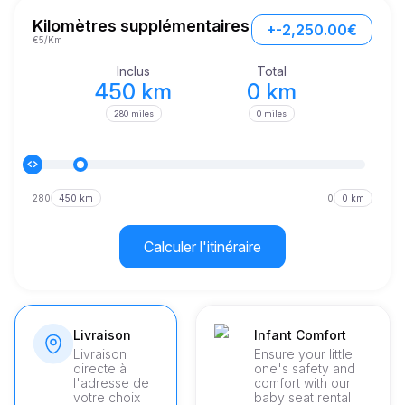
chaque voyage mémorable.

Kilomètres supplémentaires
+-2,250.00€
Conçu pour captiver, le Portofino présente une silhouette 
€5/Km
aérodynamique qui reflète sa vitesse et son agilité.
Inclus
Total
450 km
0 km
280 miles
0 miles
280
450 km
0
0 km
Calculer l'itinéraire
Livraison
Infant Comfort
Livraison
Ensure your little
directe à
one's safety and
l'adresse de
comfort with our
votre choix
baby seat rental