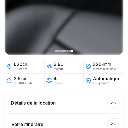
620
3.9
320
ch
L
Km/h
Puissance
Moteur
Vitesse maximale
4
Automatique
3.5
sec
Sièges
Équipement
0 - 100 km/h
Détails de la location
Km inclus
450.00
location complète
Votre itinéraire