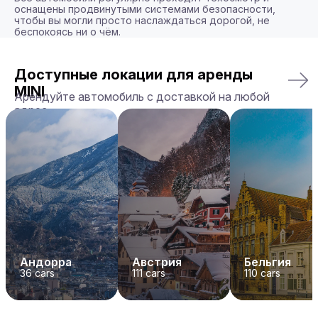
оснащены продвинутыми системами безопасности, 
чтобы вы могли просто наслаждаться дорогой, не 
беспокоясь ни о чём.
Доступные локации для аренды
MINI
Арендуйте автомобиль с доставкой на любой
адрес
Андорра
Австрия
Бельгия
36
cars
111
cars
110
cars