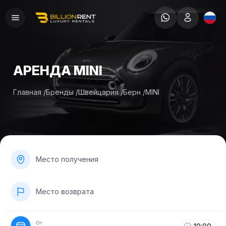
АРЕНДА MINI
Главная
/
Бренды
/
Швейцария
/
Берн
/
MINI
Место получения
Место возврата
От