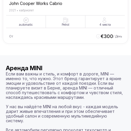
John Cooper Works Cabrio
2021
•
кабриолет
automatic
Petrol
4
места
€
300
От
/ День
Аренда MINI
Если вам важны и стиль, и комфорт в дороге, MINI — 
именно то, что нужно. Этот бренд гарантирует а яркие 
эмоции и удовольствие от каждой поездки. Если вы 
планируете визит в Берне, аренда MINI — отличный 
способ путешествовать с комфортом и чувством стиля, 
наслаждаясь красивыми маршрутами.

У нас вы найдёте MINI на любой вкус - каждая модель 
дарит живые впечатления и при этом обеспечивает 
удобный салон и современную мультимедийную 
систему.

Все автомобили регулярно проходят техосмотр и 