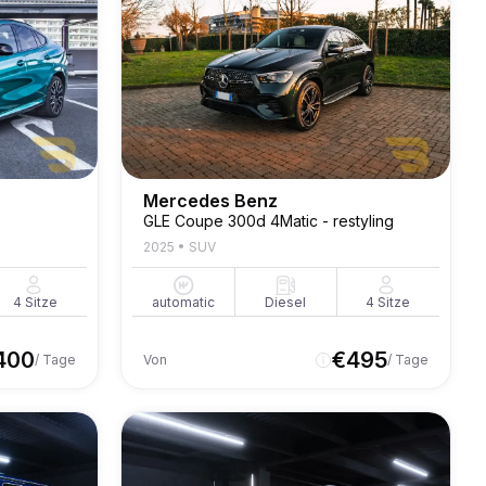
Mercedes Benz
GLE Coupe 300d 4Matic - restyling
2025
•
SUV
4
Sitze
automatic
Diesel
4
Sitze
400
€
495
/ Tage
Von
/ Tage