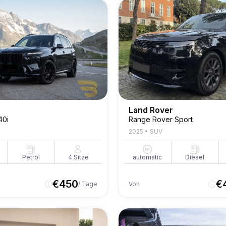
Land Rover
40i
Range Rover Sport
2025
•
SUV
Petrol
4
Sitze
automatic
Diesel
€
450
€
/ Tage
Von