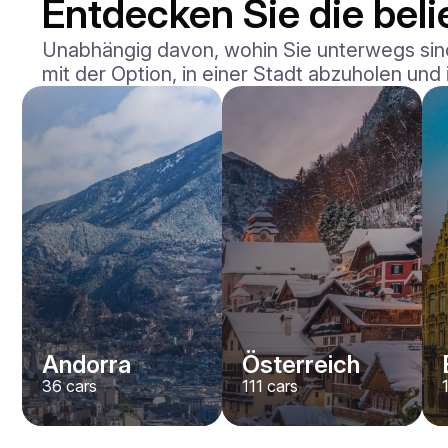
Entdecken Sie die beli
Unabhängig davon, wohin Sie unterwegs sind,
mit der Option, in einer Stadt abzuholen und
Andorra
Österreich
36
cars
111
cars