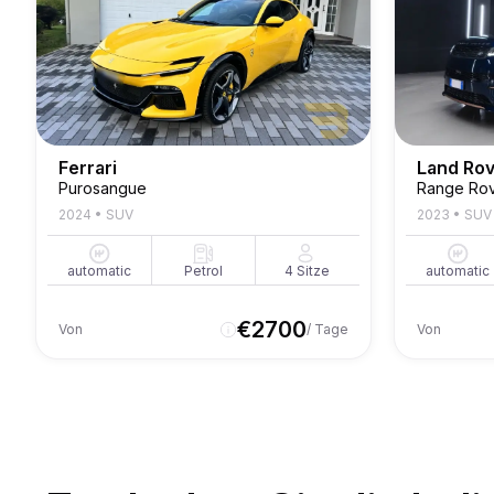
Ferrari
Land Ro
Purosangue
Range Rov
2024
•
SUV
2023
•
SUV
automatic
Petrol
4
Sitze
automatic
€
2700
Von
/ Tage
Von