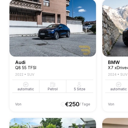
Audi
BMW
Q8 55 TFSI
X7 xDrive
2022
•
SUV
2024
•
SUV
automatic
Petrol
5
Sitze
automatic
€
250
Von
/ Tage
Von