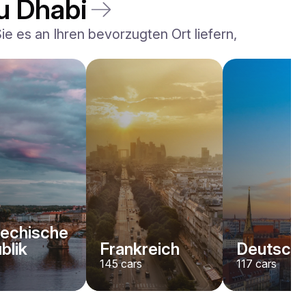
bu Dhabi
 es an Ihren bevorzugten Ort liefern,
echische
blik
Frankreich
Deutschl
145
cars
117
cars