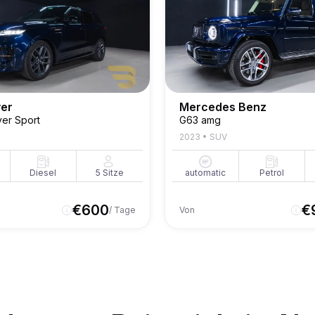
ver
Mercedes Benz
er Sport
G63 amg
2023
•
SUV
Diesel
5
Sitze
automatic
Petrol
€
600
€
/ Tage
Von