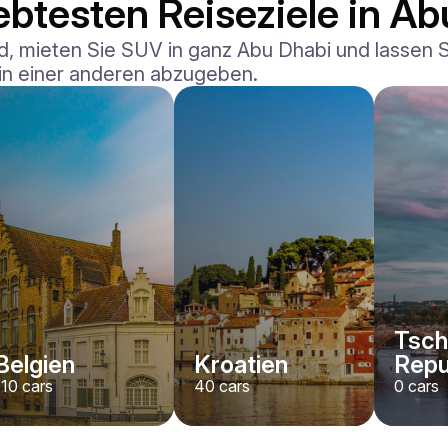
ebtesten Reiseziele in A
 mieten Sie SUV in ganz Abu Dhabi und lassen Sie
 in einer anderen abzugeben.
Tsch
Belgien
Kroatien
Repu
110
cars
40
cars
0
cars