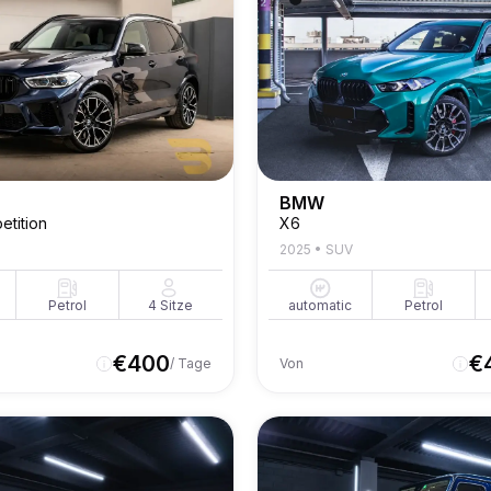
BMW
tition
X6
2025
•
SUV
Petrol
4
Sitze
automatic
Petrol
€
400
€
/ Tage
Von