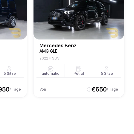
Mercedes Benz
AMG GLE
2022
•
SUV
5
Sitze
automatic
Petrol
5
Sitze
950
€
650
/ Tage
Von
/ Tage