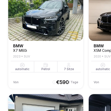
BMW
BMW
X7 M60i
X5M Compe
2023
•
SUV
2020
•
SUV
automatic
Petrol
7
Sitze
automatic
€
590
Von
/ Tage
Von