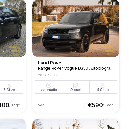
Land Rover
Range Rover Vogue D350 Autobiography
2024
•
SUV
5
Sitze
automatic
Diesel
5
Sitze
400
€
590
/ Tage
Von
/ Tage