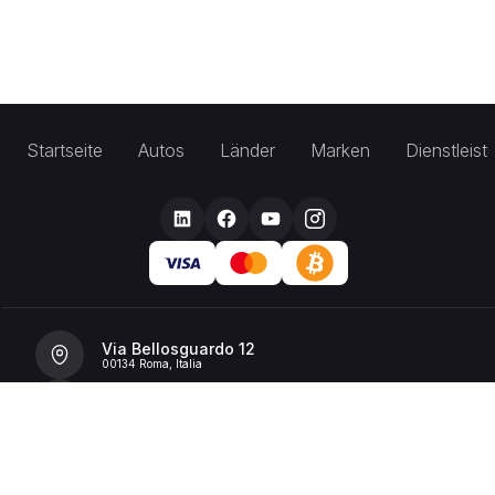
Startseite
Autos
Länder
Marken
Dienstleis
Via Bellosguardo 12
00134 Roma, Italia
+39 392 36 43199
info@billionrent.com