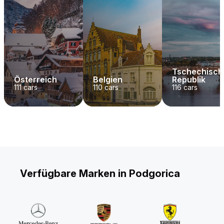
Tschechisch
Österreich
Belgien
Republik
111
cars
110
cars
116
cars
Verfügbare Marken in Podgorica