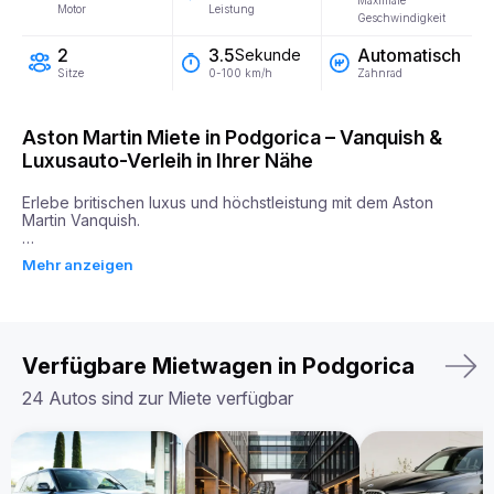
Maximale
Motor
Leistung
Geschwindigkeit
2
Automatisch
3.5
Sekunde
Sitze
Zahnrad
0-100 km/h
Aston Martin Miete in Podgorica – Vanquish &
Luxusauto-Verleih in Ihrer Nähe
Erlebe britischen luxus und höchstleistung mit dem Aston 
Martin Vanquish.

Der Aston Martin Vanquish vereint beeindruckende Leistung 
Mehr anzeigen
mit zeitloser Eleganz. Angetrieben von einem 5,2-Liter-Motor 
mit 715 PS, sprintet er in nur 3,5 Sekunden von 0 auf 100 
km/h. Dank seines präzisen Handlings, der leichten 
Karbonfaser-Karosserie und der fortschrittlichen Federung 
bietet der Vanquish ein unvergleichliches Fahrerlebnis.

Verfügbare Mietwagen in Podgorica
Im Innenraum erwartet dich eine handgefertigte Kabine mit 
edlem Leder, modernster Technologie und exzellenter 
24 Autos sind zur Miete verfügbar
Verarbeitung – eine perfekte Kombination aus Komfort und 
Raffinesse.

Ob für eine Fahrt durch die Stadt oder eine malerische Tour, 
der Aston Martin Vanquish bietet unvergleichliche Leistung, 