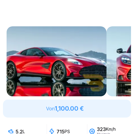
1,100.00 €
Von
323
Km/h
5.2
715
L
PS