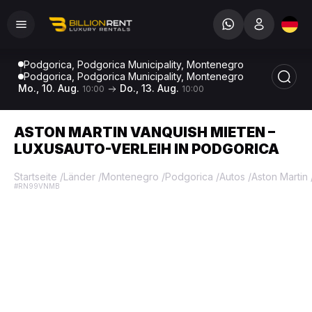
Podgorica, Podgorica Municipality, Montenegro
Podgorica, Podgorica Municipality, Montenegro
Mo., 10. Aug.
Do., 13. Aug.
10:00
10:00
ASTON MARTIN VANQUISH MIETEN –
LUXUSAUTO-VERLEIH IN PODGORICA
Startseite
/
Länder
/
Montenegro
/
Podgorica
/
Autos
/
Aston Martin
#RN99VNMB