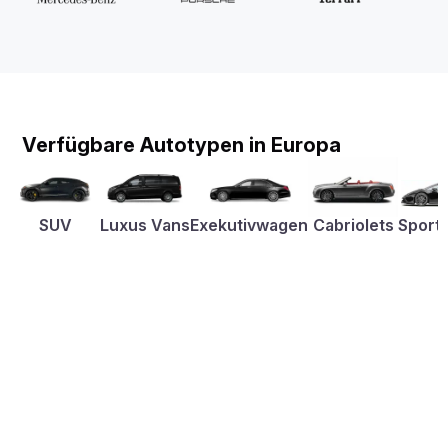
Verfügbare Autotypen in Europa
SUV
Luxus Vans
Exekutivwagen
Cabriolets
Sport