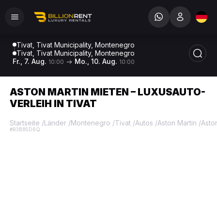
Tivat, Tivat Municipality, Montenegro
Tivat, Tivat Municipality, Montenegro
Fr., 7. Aug.
Mo., 10. Aug.
10:00
10:00
ASTON MARTIN MIETEN – LUXUSAUTO-
VERLEIH IN TIVAT
Startseite
/
Länder
/
Montenegro
/
Tivat
/
Autos
/
Aston Martin
/
Asto
#R3B85D6Q