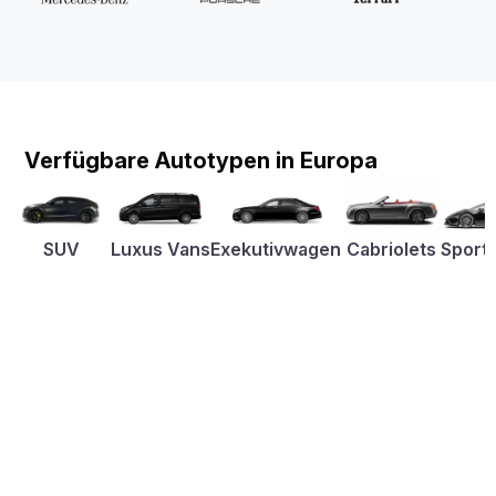
Verfügbare Autotypen in Europa
SUV
Luxus Vans
Exekutivwagen
Cabriolets
Sport