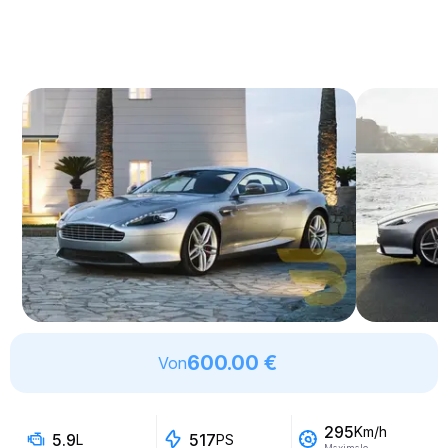
600.00 €
Von
295
Km/h
5.9
517
L
PS