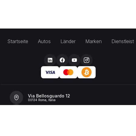
Startseite
Autos
Länder
Marken
Dienstleis
Via Bellosguardo 12
00134 Roma, Italia
+39 392 36 43199
info@billionrent.com