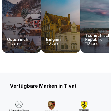
Tschechisch
Österreich
Belgien
Republik
111
cars
110
cars
116
cars
Verfügbare Marken in Tivat