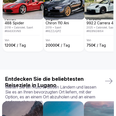
spezialisiert und bieten eine exklusive Fahrzeugflotte in ganz 
Europa. Mit persönlichem Service, Lieferung direkt an deine 
Wunschadresse, transparenten Mietbedingungen und der 
Garantie, dass du genau das Fahrzeug erhältst, das du 
gebucht hast – in perfektem Zustand.

Ferrari
Bugatti
Porsche
488 Spider
Chiron 110 Ani
Dein perfektes Fahrerlebnis wartet – buche deinen Aston 
2018
•
Cabriolet, Sport
2019
•
Sport
2025
•
Cabriolet, Sport
Martin Rapide noch heute!
#
RA6XXVN9
#
REZZJQPZ
#
RE8NGW64
Von
Von
Von
1200
€
/ Tag
20000
€
/ Tag
750
€
/ Tag
Entdecken Sie die beliebtesten
Reiseziele in Lugano
Mieten Sie ein Auto in diesen Ländern und lassen
Sie es an Ihren bevorzugten Ort liefern, mit der
Option, es an einem Ort abzuholen und an einem
anderen abzugeben.