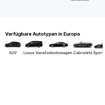
Verfügbare Autotypen in Europa
SUV
Luxus Vans
Exekutivwagen
Cabriolets
Sport