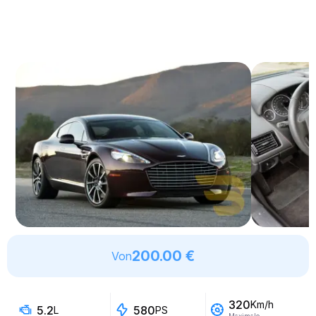
200.00 €
Von
320
Km/h
5.2
580
L
PS