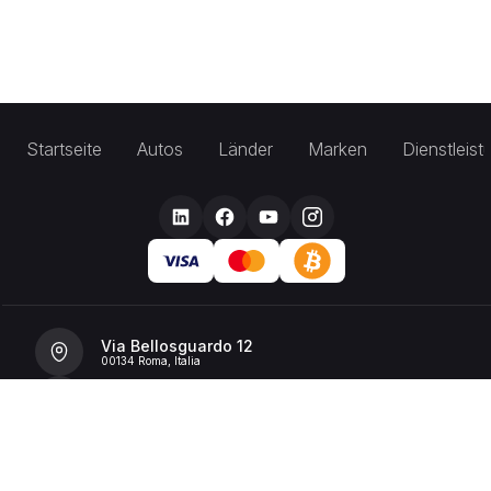
Startseite
Autos
Länder
Marken
Dienstleis
Via Bellosguardo 12
00134 Roma, Italia
+39 392 36 43199
info@billionrent.com