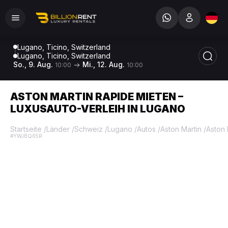
Lugano, Ticino, Switzerland
Lugano, Ticino, Switzerland
So., 9. Aug.
Mi., 12. Aug.
10:00
10:00
ASTON MARTIN RAPIDE MIETEN –
LUXUSAUTO-VERLEIH IN LUGANO
Startseite
/
Länder
/
Schweiz
/
Lugano
/
Autos
/
Aston Martin
/
Aston 
#YWJBQ65R