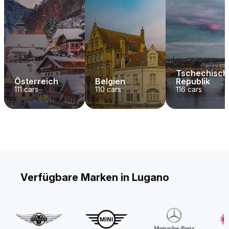
Tschechisch
Österreich
Belgien
Republik
111
cars
110
cars
116
cars
Verfügbare Marken in Lugano