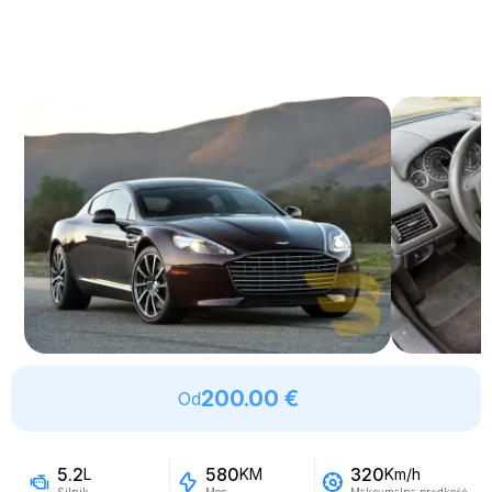
200.00 €
Od
5.2
580
320
L
KM
Km/h