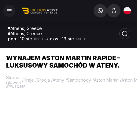
Athens, Greece
Athens, Greece
pon., 10 sie
czw., 13 sie
10:00
10:00
WYNAJEM ASTON MARTIN RAPIDE –
LUKSUSOWY SAMOCHÓD W ATENY.
Strona
/
Kraje
/
Grecja
/
Ateny
/
Samochody
/
Aston Martin
/
Aston M
główna
#YWJBQ65R