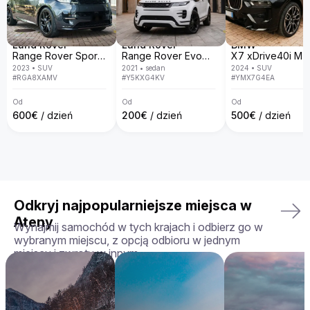
otrzymasz dokładnie ten model, który wybrałeś – w idealnym 
stanie. Dbamy o to, aby wynajem był komfortowy, 
bezproblemowy i dostosowany do Twoich potrzeb.

Land Rover
Land Rover
BMW
Twoja idealna jazda czeka — zarezerwuj Aston Martin 
Range Rover Sport D300 R-Dynamic SE
Range Rover Evoque
Rapide już dziś!
2023
•
SUV
2021
•
sedan
2024
•
SUV
#
RGA8XAMV
#
Y5KXG4KV
#
YMX7G4EA
Od
Od
Od
600
€
/ dzień
200
€
/ dzień
500
€
/ dzień
Odkryj najpopularniejsze miejsca w
Ateny
Wynajmij samochód w tych krajach i odbierz go w
wybranym miejscu, z opcją odbioru w jednym
miejscu i zwrotu w innym.