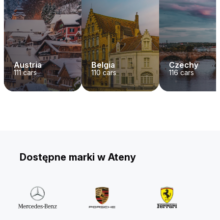
Austria
Belgia
Czechy
111
cars
110
cars
116
cars
Dostępne marki w Ateny