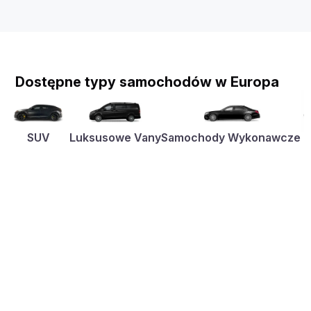
Dostępne typy samochodów w Europa
SUV
Luksusowe Vany
Samochody Wykonawcze
K