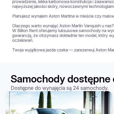
prowadzenie, lekka karbonowa konstrukcja i zaawanso
najwyższej jakości skóry, nowoczesnymi technologiami i
Planujesz wynajem Aston Martina w mieście czy malowni
Dlaczego warto wynająć Aston Martin Vanquish u nas?

W Billion Rent oferujemy luksusowe samochody na wyn
gwarancję, że otrzymasz dokładnie ten model, który 
oczekiwań.

Twoja wyjątkowa jazda czeka — zarezerwuj Aston Marti
Samochody dostępne d
Dostępne do wynajęcia są 24 samochody.