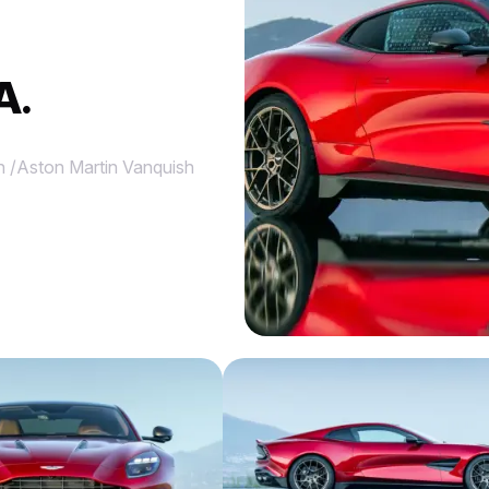
A.
n
/
Aston Martin Vanquish