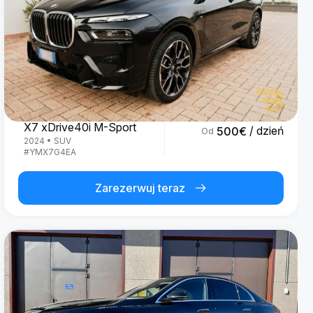
BMW
X7 xDrive40i M-Sport
/ dzień
500
€
Od
2024
•
SUV
#
YMX7G4EA
Zarezerwuj teraz