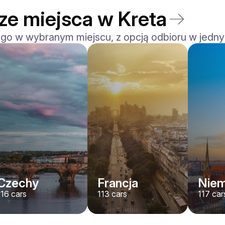
ze miejsca w Kreta
 go w wybranym miejscu, z opcją odbioru w jedny
Lamborghini
Huracán Evo Spider
/ dzień
1750
€
Od
2024
•
sport
#
YP7A38NG
Zarezerwuj teraz
Czechy
Francja
Nie
116
cars
113
cars
117
car