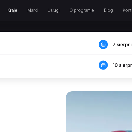
Kraje
Marki
Usługi
O programie
Blog
Kont
7 sierpn
10 sierp