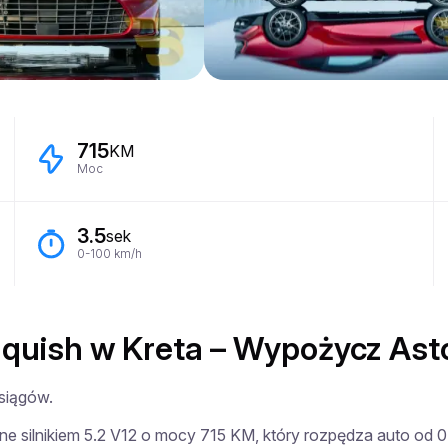
715
KM
Moc
3.5
sek
0-100 km/h
quish w Kreta – Wypożycz Ast
siągów.

ane silnikiem 5.2 V12 o mocy 715 KM, który rozpędza auto od 