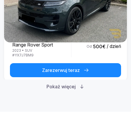
Land Rover
Range Rover Sport
/ dzień
500
€
Od
2023
•
SUV
#
YX7J7BM9
Zarezerwuj teraz
Pokaż więcej