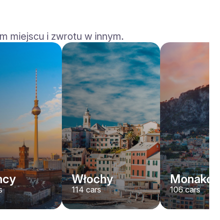
m miejscu i zwrotu w innym.
Land Rover
Range Rover Sport
/ dzień
600
€
Od
2023
•
SUV
#
YPDJPVBJ
Zarezerwuj teraz
mcy
Włochy
Monako
s
114
cars
106
cars