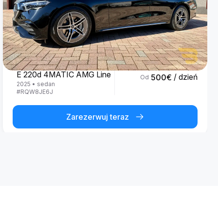
Mercedes Benz
E 220d 4MATIC AMG Line
/ dzień
500
€
Od
2025
•
sedan
#
RQW8JE6J
Zarezerwuj teraz