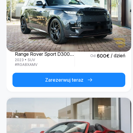
Land Rover
Range Rover Sport D300 R-Dynamic SE
/ dzień
600
€
Od
2023
•
SUV
#
RGA8XAMV
Zarezerwuj teraz