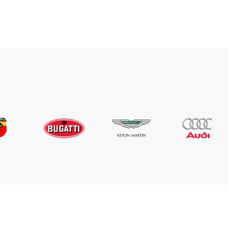
Abarth
595
/ dzień
280
€
Od
2022
•
kabriolet
#
Y5K7AQND
Zarezerwuj teraz