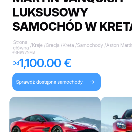
LUKSUSOWY
SAMOCHÓD W KRET
Strona
/
Kraje
/
Grecja
/
Kreta
/
Samochody
/
Aston Marti
główna
#RN99VNMB
1,100.00 €
Od
Sprawdź dostępne samochody