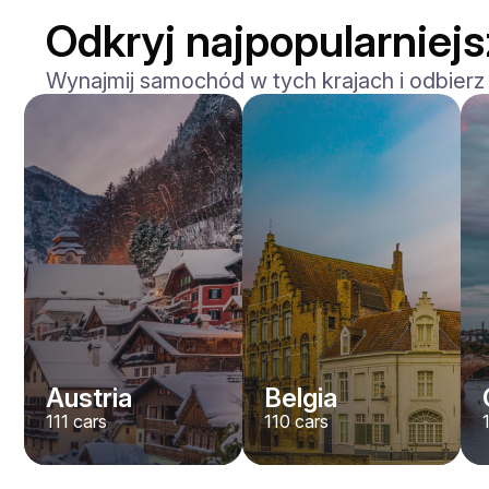
Odkryj najpopularniejs
Wynajmij samochód w tych krajach i odbierz
Ferrari
Portofino
/ dzień
1500
€
Od
2023
•
sport
#
YVJD7NBZ
Zarezerwuj teraz
Austria
Belgia
111
cars
110
cars