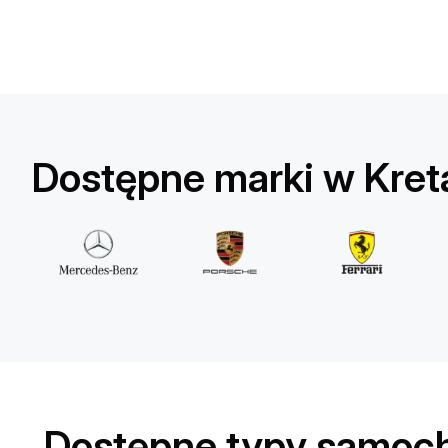
Mercedes Benz
G63 amg
/ dzień
950
€
Od
2023
•
SUV
#
Y8WGAQX5
Dostępne marki w Kret
Zarezerwuj teraz
Dostępne typy samoc