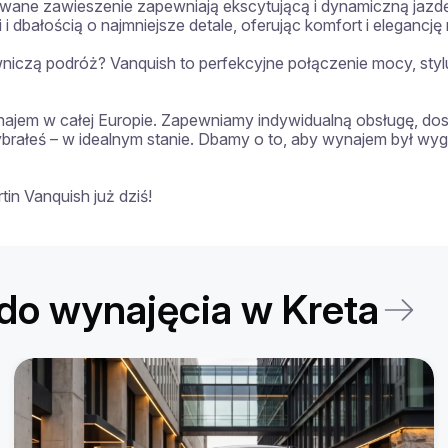
wane zawieszenie zapewniają ekscytującą i dynamiczną jazd
 dbałością o najmniejsze detale, oferując komfort i elegancj
czą podróż? Vanquish to perfekcyjne połączenie mocy, stylu 
ajem w całej Europie. Zapewniamy indywidualną obsługę, dos
wybrałeś – w idealnym stanie. Dbamy o to, aby wynajem był w
n Vanquish już dziś!
o wynajęcia w Kreta