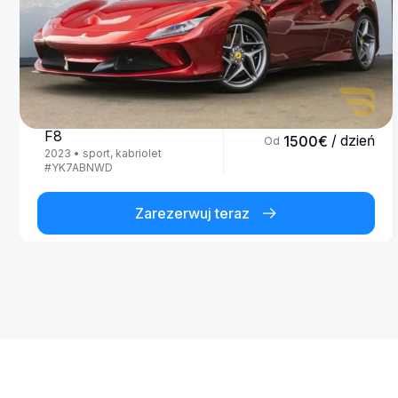
Ferrari
F8
/ dzień
1500
€
Od
2023
•
sport, kabriolet
#
YK7ABNWD
Zarezerwuj teraz