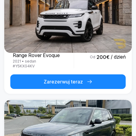
Land Rover
Range Rover Evoque
/ dzień
200
€
Od
2021
•
sedan
#
Y5KXG4KV
Zarezerwuj teraz