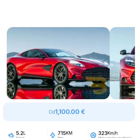
1,100.00 €
Od
5.2
715
323
L
KM
Km/h