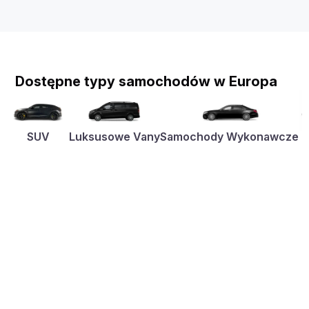
Dostępne typy samochodów w Europa
SUV
Luksusowe Vany
Samochody Wykonawcze
K