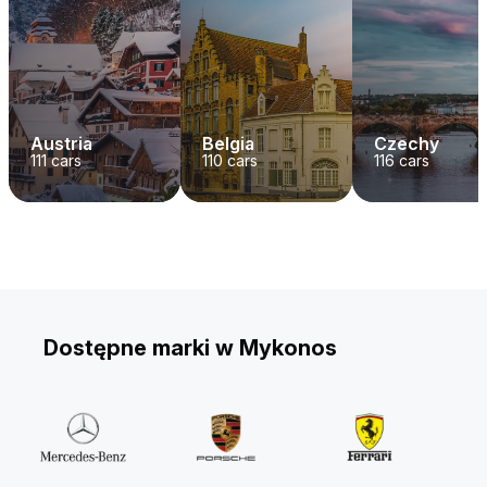
Austria
Belgia
Czechy
111
cars
110
cars
116
cars
Dostępne marki w Mykonos