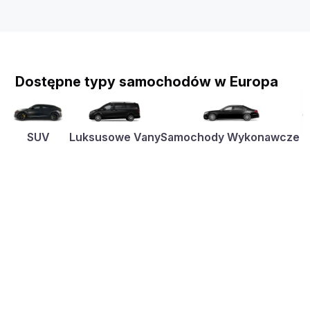
Dostępne typy samochodów w Europa
SUV
Luksusowe Vany
Samochody Wykonawcze
K