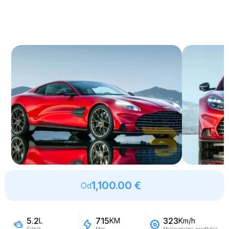
1,100.00 €
Od
5.2
715
323
L
KM
Km/h