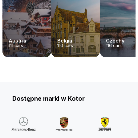
Austria
Belgia
Czechy
111
cars
110
cars
116
cars
Dostępne marki w Kotor