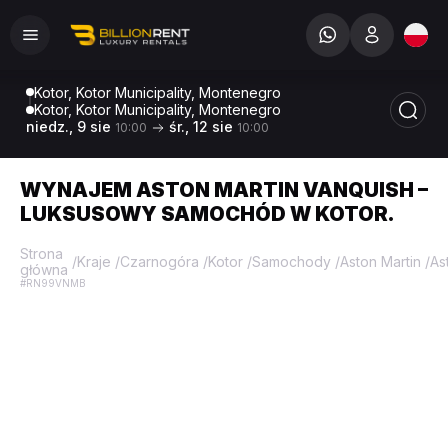
Kotor, Kotor Municipality, Montenegro
Kotor, Kotor Municipality, Montenegro
niedz., 9 sie
śr., 12 sie
10:00
10:00
WYNAJEM ASTON MARTIN VANQUISH –
LUKSUSOWY SAMOCHÓD W KOTOR.
Strona
/
Kraje
/
Czarnogóra
/
Kotor
/
Samochody
/
Aston Martin
/
As
główna
#RN99VNMB