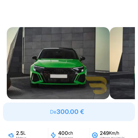
300.00 €
De
2.5
400
249
L
ch
Km/h