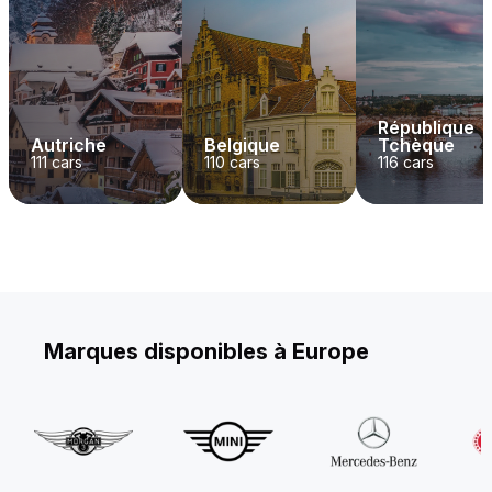
République
Autriche
Belgique
Tchèque
111
cars
110
cars
116
cars
Marques disponibles à Europe