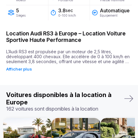
Moteur
Puissance
Vitesse maximale
5
Automatique
3.8
sec
Sièges
Équipement
0-100 km/h
Location Audi RS3 à Europe – Location Voiture
Sportive Haute Performance
L’Audi RS3 est propulsée par un moteur de 2,5 litres, 
développant 400 chevaux. Elle accélère de 0 à 100 km/h en 
seulement 3,8 secondes, offrant une vitesse et une agilité 
impressionnantes. Grâce à son système Quattro à 
Afficher plus
transmission intégrale et à sa suspension dynamique, la RS3 
garantit un contrôle et une maniabilité exceptionnels sur 
chaque trajet.

À l’intérieur, l’Audi RS3 allie luxe et praticité, avec des sièges 
Voitures disponibles à la location à
sport, des matériaux haut de gamme et des fonctionnalités 
de divertissement avancées. C’est la combinaison parfaite 
Europe
entre une utilisation quotidienne et des performances 
162 voitures sont disponibles à la location
palpitantes.

Que vous partiez pour une escapade le week-end ou que 
vous recherchiez une berline compacte haute performance, 
la location de l’Audi RS3 en Europe vous permet de vivre des 
sensations de conduite inégalées.
