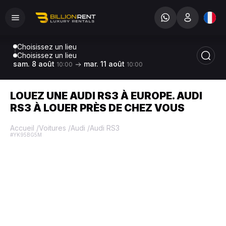
Choisissez un lieu
Choisissez un lieu
sam. 8 août
mar. 11 août
10:00
10:00
LOUEZ UNE AUDI RS3 À EUROPE. AUDI
RS3 À LOUER PRÈS DE CHEZ VOUS
Accueil
/
Voitures
/
Audi
/
Audi RS3
#YK95BG5M