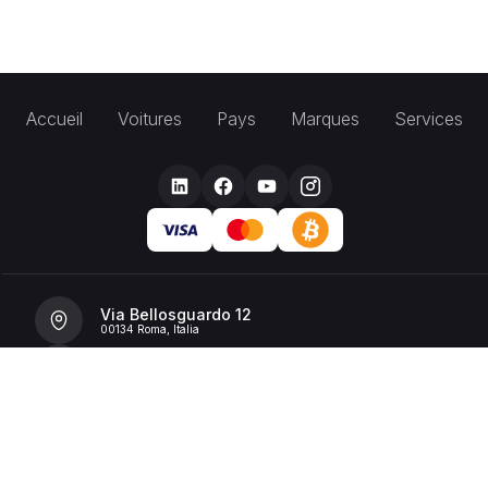
Accueil
Voitures
Pays
Marques
Services
Via Bellosguardo 12
00134 Roma, Italia
+39 392 36 43199
info@billionrent.com
P.IVA (VAT): 16591601006