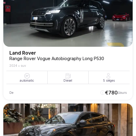
Land Rover
Range Rover Vogue Autobiography Long P530
2024
•
suv
automatic
Diesel
5
sièges
€
780
De
/Jours