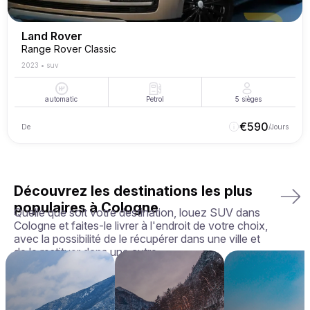
Land Rover
Range Rover Classic
2023
•
suv
automatic
Petrol
5
sièges
€
590
De
/Jours
Découvrez les destinations les plus
populaires à Cologne
Quelle que soit votre destination, louez SUV dans
Cologne et faites-le livrer à l'endroit de votre choix,
avec la possibilité de le récupérer dans une ville et
de le restituer dans une autre.