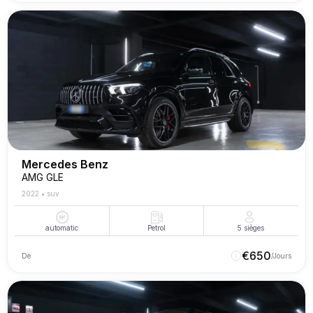
Mercedes Benz
AMG GLE
2022
•
suv
automatic
Petrol
5
sièges
€
650
De
/Jours