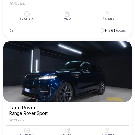
2023
•
suv
automatic
Petrol
7
sièges
€
590
De
/Jours
Land Rover
Range Rover Sport
2023
•
suv