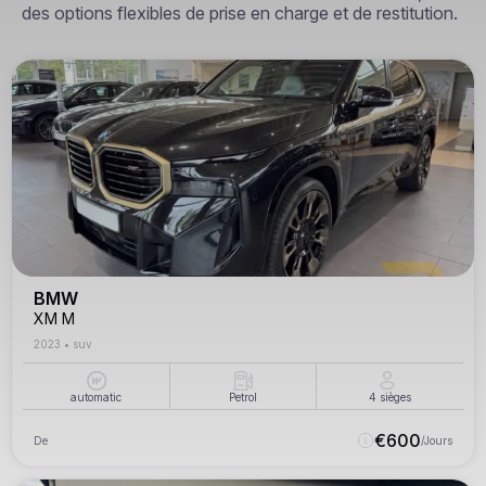
des options flexibles de prise en charge et de restitution.
BMW
XM M
2023
•
suv
automatic
Petrol
4
sièges
€
600
De
/Jours