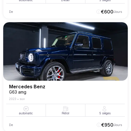
automatic
Diesel
5
sièges
€
600
De
/Jours
Mercedes Benz
G63 amg
2023
•
suv
automatic
Petrol
5
sièges
€
950
De
/Jours