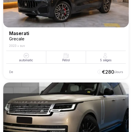
Maserati
Grecale
2023
•
suv
automatic
Petrol
5
sièges
€
280
De
/Jours