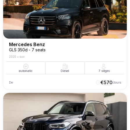
Mercedes Benz
GLS 350d - 7 seats
2025
•
suv
automatic
Diesel
7
sièges
€
570
De
/Jours