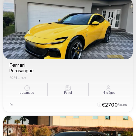
Ferrari
Purosangue
2024
•
suv
automatic
Petrol
4
sièges
€
2700
De
/Jours