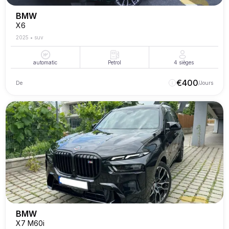
BMW
X6
2025
•
suv
automatic
Petrol
4
sièges
€
400
De
/Jours
BMW
X7 M60i