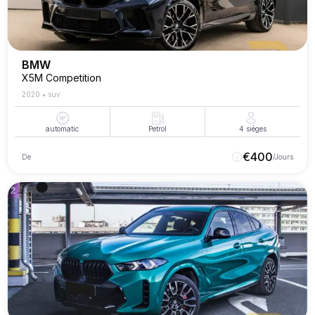
BMW
X5M Competition
2020
•
suv
automatic
Petrol
4
sièges
€
400
De
/Jours