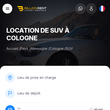
LOCATION DE SUV À
COLOGNE
Accueil
/
Pays
/
Allemagne
/
Cologne
/
SUV
Lieu de prise en charge
Lieu de dépôt
De