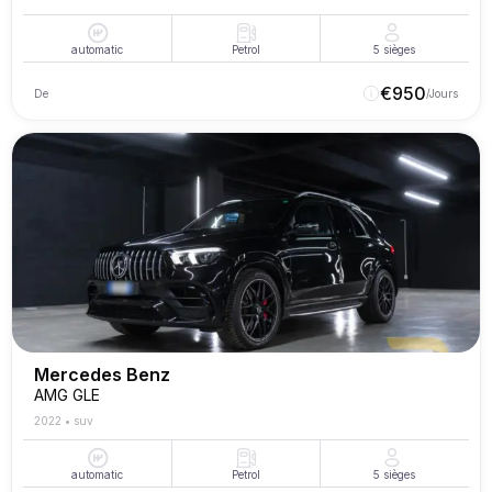
automatic
Petrol
5
sièges
€
950
De
/Jours
Mercedes Benz
AMG GLE
2022
•
suv
automatic
Petrol
5
sièges