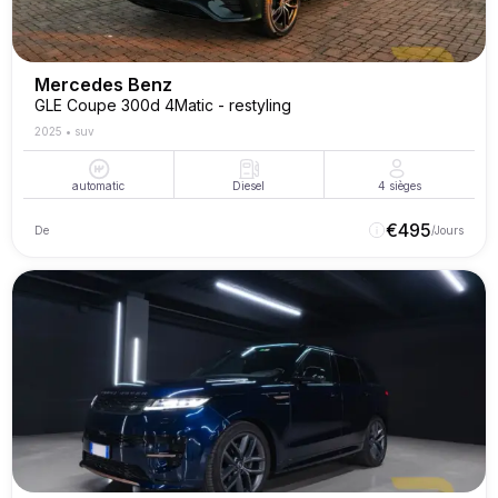
Mercedes Benz
GLE Coupe 300d 4Matic - restyling
2025
•
suv
automatic
Diesel
4
sièges
€
495
De
/Jours