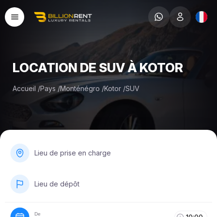
LOCATION DE SUV À KOTOR
Accueil
/
Pays
/
Monténégro
/
Kotor
/
SUV
Lieu de prise en charge
Lieu de dépôt
De