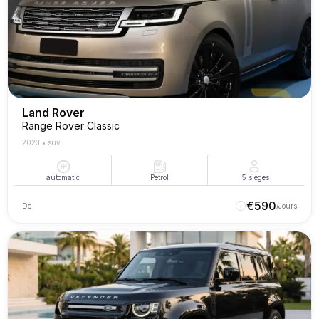
Land Rover
Range Rover Classic
2023
•
suv
automatic
Petrol
5
sièges
€
590
De
/Jours