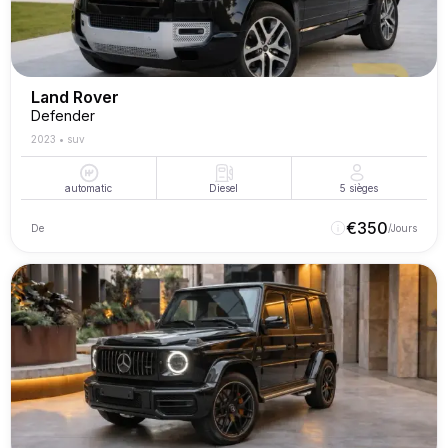
Land Rover
Defender
2023
•
suv
automatic
Diesel
5
sièges
€
350
De
/Jours