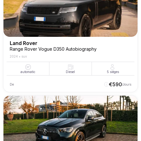
Land Rover
Range Rover Vogue D350 Autobiography
2024
•
suv
automatic
Diesel
5
sièges
€
590
De
/Jours