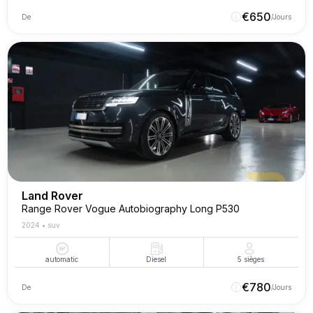
€
650
De
/Jours
Land Rover
Range Rover Vogue Autobiography Long P530
2024
•
suv
automatic
Diesel
5
sièges
€
780
De
/Jours