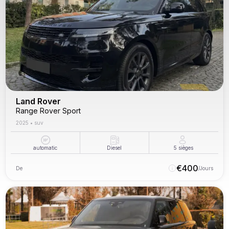
Land Rover
Range Rover Sport
2025
•
suv
automatic
Diesel
5
sièges
€
400
De
/Jours