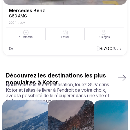
Mercedes Benz
G63 AMG
2024
•
suv
automatic
Petrol
5
sièges
€
700
De
/Jours
Découvrez les destinations les plus
populaires à Kotor
Quelle que soit votre destination, louez SUV dans
Kotor et faites-le livrer à l'endroit de votre choix,
avec la possibilité de le récupérer dans une ville et
de le restituer dans une autre.