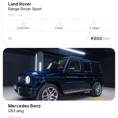
Land Rover
Range Rover Sport
2023
•
suv
automatic
Diesel
5
sièges
€
600
De
/Jours
Mercedes Benz
G63 amg
2023
•
suv