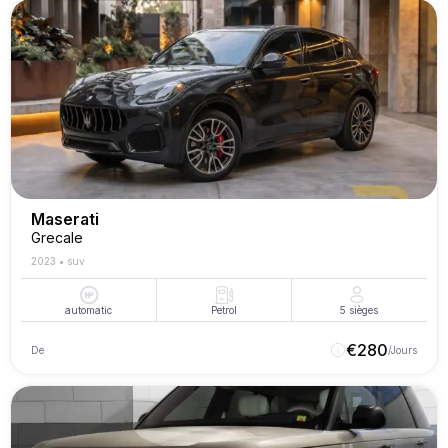
Maserati
Grecale
2023
•
suv
automatic
Petrol
5
sièges
€
280
De
/Jours