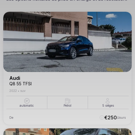
Audi
Q8 55 TFSI
2022
•
suv
automatic
Petrol
5
sièges
€
250
De
/Jours