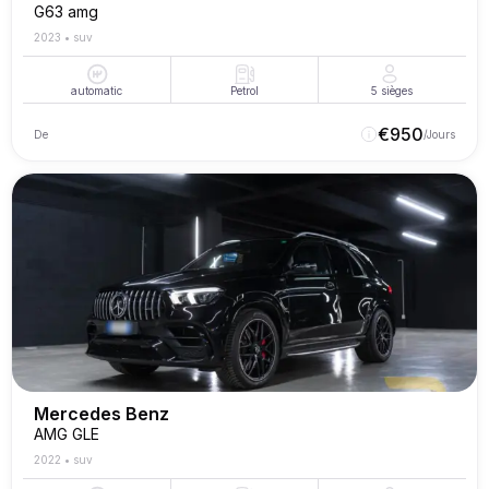
G63 amg
2023
•
suv
automatic
Petrol
5
sièges
€
950
De
/Jours
Mercedes Benz
AMG GLE
2022
•
suv