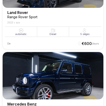
Land Rover
Range Rover Sport
2023
•
suv
automatic
Diesel
5
sièges
€
600
De
/Jours
Mercedes Benz