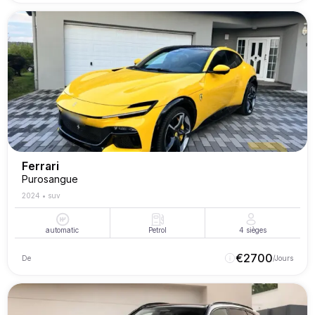
Ferrari
Purosangue
2024
•
suv
automatic
Petrol
4
sièges
€
2700
De
/Jours