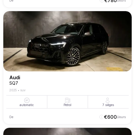
€
780
De
/Jours
Audi
SQ7
2025
•
suv
automatic
Petrol
7
sièges
€
600
De
/Jours