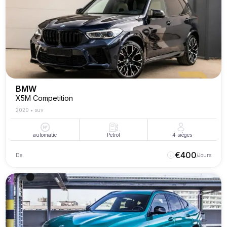
BMW
X5M Competition
2020
•
suv
automatic
Petrol
4
sièges
€
400
De
/Jours