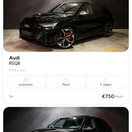
Audi
RSQ8
2025
•
suv
automatic
Petrol
5
sièges
€
750
De
/Jours