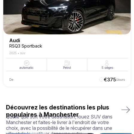
Audi
RSQ3 Sportback
2025
•
suv
automatic
Petrol
5
sièges
€
375
De
/Jours
Découvrez les destinations les plus
populaires à Manchester
Quelle que soit votre destination, louez SUV dans
Manchester et faites-le livrer à l'endroit de votre
choix, avec la possibilité de le récupérer dans une
ville et de le restituer dans une autre.