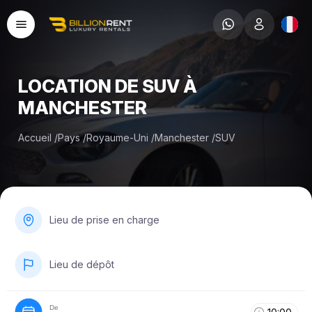
LOCATION DE SUV À
MANCHESTER
Accueil
/
Pays
/
Royaume-Uni
/
Manchester
/
SUV
Lieu de prise en charge
Lieu de dépôt
De