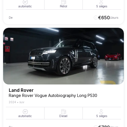
automatic
Petrol
5
sièges
€
650
De
/Jours
Land Rover
Range Rover Vogue Autobiography Long P530
2024
•
suv
automatic
Diesel
5
sièges