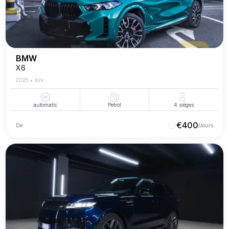
BMW
X6
2025
•
suv
automatic
Petrol
4
sièges
€
400
De
/Jours