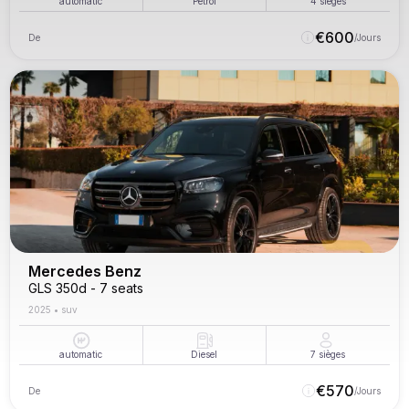
automatic
Petrol
4
sièges
€
600
De
/Jours
Mercedes Benz
GLS 350d - 7 seats
2025
•
suv
automatic
Diesel
7
sièges
€
570
De
/Jours