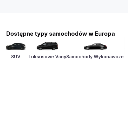
Dostępne typy samochodów w Europa
SUV
Luksusowe Vany
Samochody Wykonawcze
K