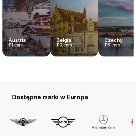
Austria
Belgia
Czechy
111
cars
110
cars
116
cars
Dostępne marki w Europa