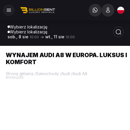
Wybierz lokalizację
Wybierz lokalizację
sob., 8 sie
wt., 11 sie
10:00
10:00
WYNAJEM AUDI A8 W EUROPA. LUKSUS I
KOMFORT
Strona główna
/
Samochody
/
Audi
/
Audi A8
#Y5XKQ339