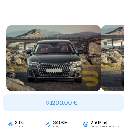
200.00 €
Od
3.0
340
250
L
KM
Km/h