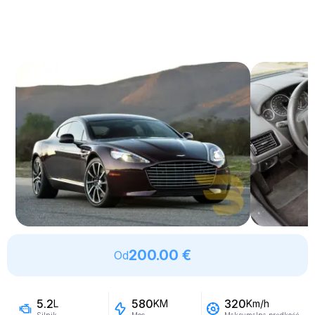
200.00 €
Od
5.2
580
320
L
KM
Km/h