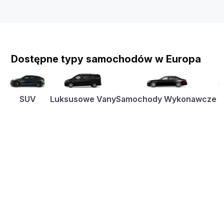
Dostępne typy samochodów w Europa
SUV
Luksusowe Vany
Samochody Wykonawcze
K