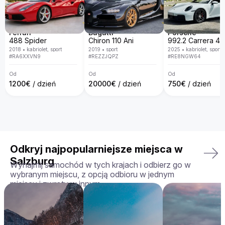
otrzymasz dokładnie ten model, który wybrałeś – w idealnym 
stanie. Dbamy o to, aby wynajem był komfortowy, 
bezproblemowy i dostosowany do Twoich potrzeb.

Ferrari
Bugatti
Porsche
Twoja idealna jazda czeka — zarezerwuj Aston Martin 
488 Spider
Chiron 110 Ani
Rapide już dziś!
2018
•
kabriolet, sport
2019
•
sport
2025
•
kabriolet, sport
#
RA6XXVN9
#
REZZJQPZ
#
RE8NGW64
Od
Od
Od
1200
€
/ dzień
20000
€
/ dzień
750
€
/ dzień
Odkryj najpopularniejsze miejsca w
Salzburg
Wynajmij samochód w tych krajach i odbierz go w
wybranym miejscu, z opcją odbioru w jednym
miejscu i zwrotu w innym.