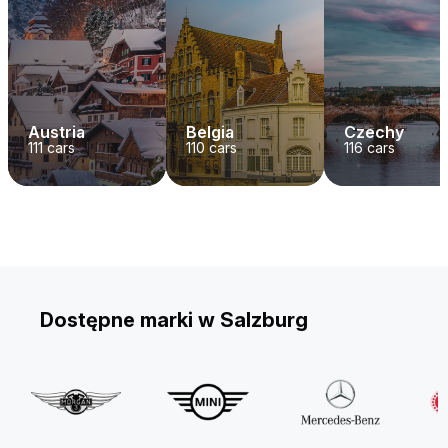
Austria
Belgia
Czechy
111
cars
110
cars
116
cars
Dostępne marki w Salzburg