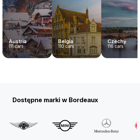
Austria
Belgia
Czechy
111
cars
110
cars
116
cars
Dostępne marki w Bordeaux