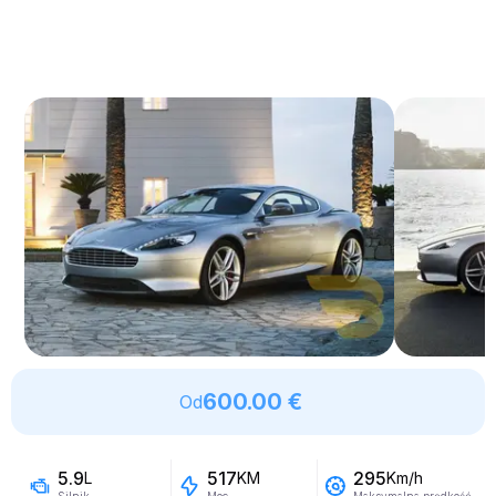
600.00 €
Od
5.9
517
295
L
KM
Km/h