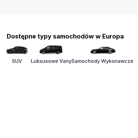
Dostępne typy samochodów w Europa
SUV
Luksusowe Vany
Samochody Wykonawcze
K