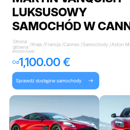
LUKSUSOWY
SAMOCHÓD W CANN
Strona
/
Kraje
/
Francja
/
Cannes
/
Samochody
/
Aston Ma
główna
#RN99VNMB
1,100.00 €
Od
Sprawdź dostępne samochody