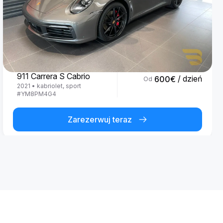
Porsche
911 Carrera S Cabrio
/ dzień
600
€
Od
2021
•
kabriolet, sport
#
YM8PM4G4
Zarezerwuj teraz