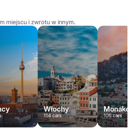
m miejscu i zwrotu w innym.
Rolls-Royce
Dawn
/ dzień
2200
€
Od
2022
•
kabriolet
#
YJPXZKDA
Zarezerwuj teraz
mcy
Włochy
Monako
s
114
cars
106
cars