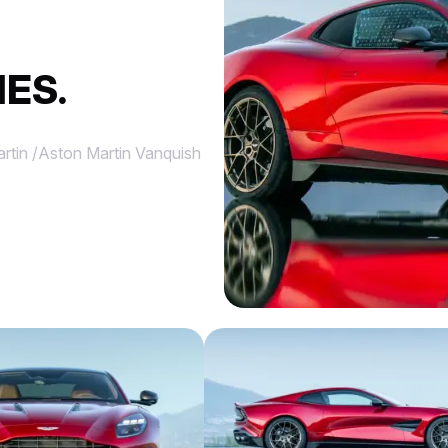
ES.
rtin
/
Aston Martin Vanquish