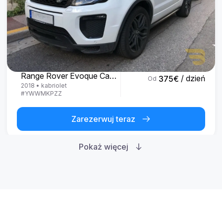
Land Rover
Range Rover Evoque Cabrio
/ dzień
375
€
Od
2018
•
kabriolet
#
YWWMKPZZ
Zarezerwuj teraz
Pokaż więcej