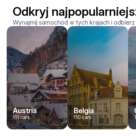
Odkryj najpopularniej
Wynajmij samochód w tych krajach i odbierz
Mercedes Benz
Maybach S-klasse 580
/ dzień
750
€
Od
2021
•
sedan
#
YXWG36PR
Zarezerwuj teraz
Austria
Belgia
111
cars
110
cars