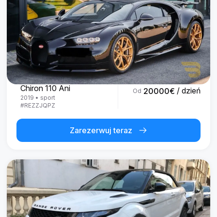
Bugatti
Chiron 110 Ani
/ dzień
20000
€
Od
2019
•
sport
#
REZZJQPZ
Zarezerwuj teraz