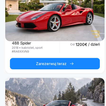
Ferrari
488 Spider
/ dzień
1200
€
Od
2018
•
kabriolet, sport
#
RA6XXVN9
Zarezerwuj teraz