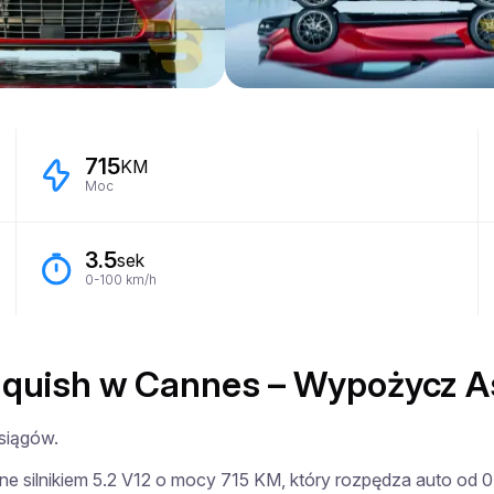
715
KM
Moc
3.5
sek
0-100 km/h
quish w Cannes – Wypożycz A
siągów.

ane silnikiem 5.2 V12 o mocy 715 KM, który rozpędza auto od 