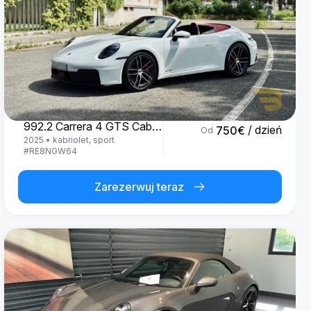
Porsche
992.2 Carrera 4 GTS Cabrio '25
/ dzień
750
€
Od
2025
•
kabriolet, sport
#
RE8NGW64
Zarezerwuj teraz