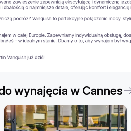
wane zawieszenie zapewniają ekscytującą i dynamiczną jazd
 dbałością o najmniejsze detale, oferując komfort i elegancj
czą podróż? Vanquish to perfekcyjne połączenie mocy, stylu 
ajem w całej Europie. Zapewniamy indywidualną obsługę, dos
wybrałeś – w idealnym stanie. Dbamy o to, aby wynajem był w
n Vanquish już dziś!
do wynajęcia w Cannes