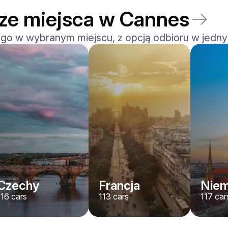
sze miejsca w Cannes
 go w wybranym miejscu, z opcją odbioru w jedny
Ferrari
F8 Spider
/ dzień
1500
€
Od
2022
•
kabriolet, sport
#
RNWMPA4V
Zarezerwuj teraz
Czechy
Francja
Nie
116
cars
113
cars
117
car