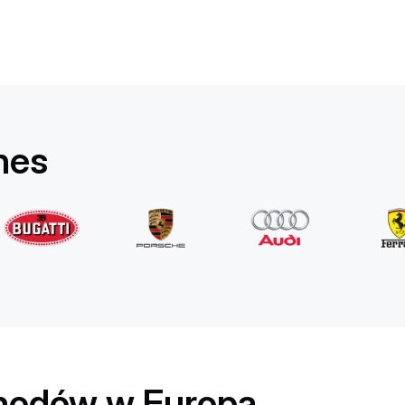
Rolls-Royce
Ghost Long
/ dzień
1750
€
Od
2022
•
sedan
#
YPKW458N
nes
Zarezerwuj teraz
hodów w Europa