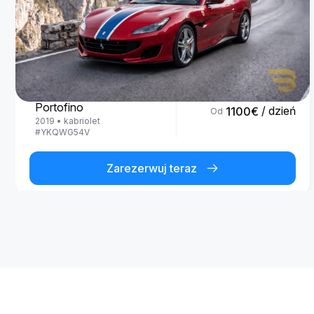
Ferrari
Portofino
/ dzień
1100
€
Od
2019
•
kabriolet
#
YKQWG54V
Zarezerwuj teraz