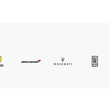
MINI
John Cooper Works Cabrio
/ dzień
300
€
Od
2021
•
kabriolet
#
R3P5ZB4E
Zarezerwuj teraz