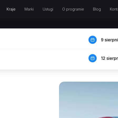
Kraje
Marki
Usługi
O programie
Blog
Kont
9 sierpn
12 sierp