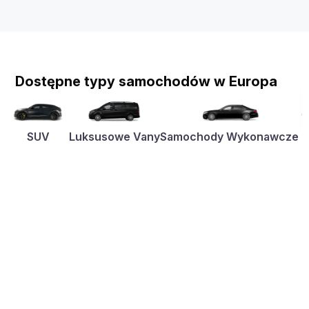
Dostępne typy samochodów w Europa
SUV
Luksusowe Vany
Samochody Wykonawcze
K