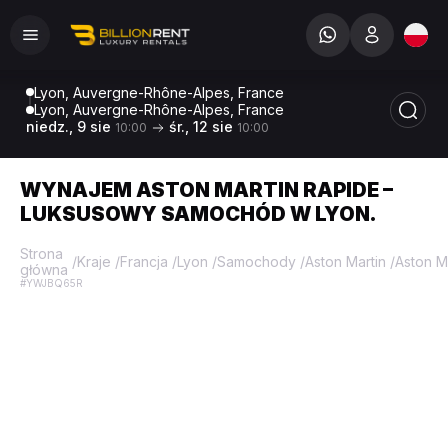
Lyon, Auvergne-Rhône-Alpes, France
Lyon, Auvergne-Rhône-Alpes, France
niedz., 9 sie
śr., 12 sie
10:00
10:00
WYNAJEM ASTON MARTIN RAPIDE –
LUKSUSOWY SAMOCHÓD W LYON.
Strona
/
Kraje
/
Francja
/
Lyon
/
Samochody
/
Aston Martin
/
Aston M
główna
#YWJBQ65R