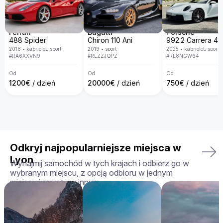
otrzymasz dokładnie ten model, który wybrałeś – w idealnym 
stanie. Dbamy o to, aby wynajem był komfortowy, 
bezproblemowy i dostosowany do Twoich potrzeb.

Ferrari
Bugatti
Porsche
Twoja idealna jazda czeka — zarezerwuj Aston Martin 
488 Spider
Chiron 110 Ani
Rapide już dziś!
2018
•
kabriolet, sport
2019
•
sport
2025
•
kabriolet, sport
#
RA6XXVN9
#
REZZJQPZ
#
RE8NGW64
Od
Od
Od
1200
€
/ dzień
20000
€
/ dzień
750
€
/ dzień
Odkryj najpopularniejsze miejsca w
Lyon
Wynajmij samochód w tych krajach i odbierz go w
wybranym miejscu, z opcją odbioru w jednym
miejscu i zwrotu w innym.