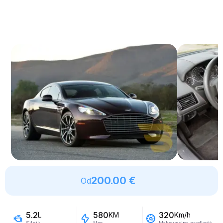
200.00 €
Od
5.2
580
320
L
KM
Km/h