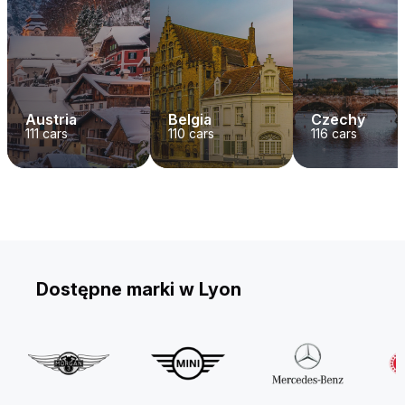
Austria
Belgia
Czechy
111
cars
110
cars
116
cars
Dostępne marki w Lyon