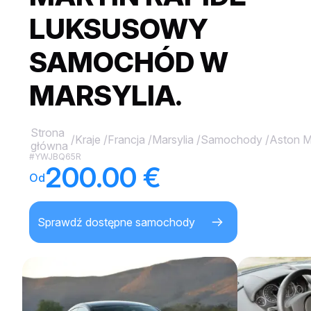
LUKSUSOWY
SAMOCHÓD W
MARSYLIA.
Strona
/
Kraje
/
Francja
/
Marsylia
/
Samochody
/
Aston M
główna
#YWJBQ65R
200.00 €
Od
Sprawdź dostępne samochody