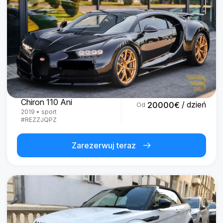
Bugatti
Chiron 110 Ani
/ dzień
20000
€
Od
2019
•
sport
#
REZZJQPZ
Zarezerwuj teraz