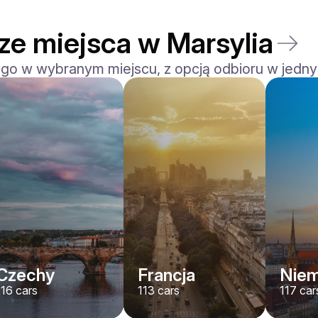
ze miejsca w Marsylia
 go w wybranym miejscu, z opcją odbioru w jedny
Ferrari
F8 Spider
/ dzień
1500
€
Od
2022
•
kabriolet, sport
#
RNWMPA4V
Zarezerwuj teraz
Czechy
Francja
Nie
116
cars
113
cars
117
car