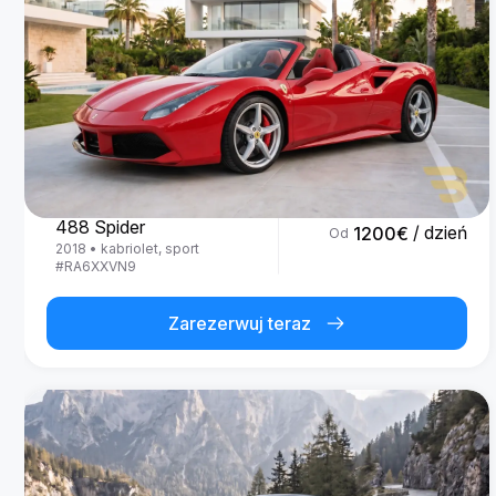
Ferrari
488 Spider
/ dzień
1200
€
Od
2018
•
kabriolet, sport
#
RA6XXVN9
Zarezerwuj teraz