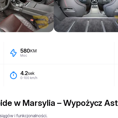
580
KM
Moc
4.2
sek
0-100 km/h
de w Marsylia – Wypożycz Ast
iągów i funkcjonalności.
