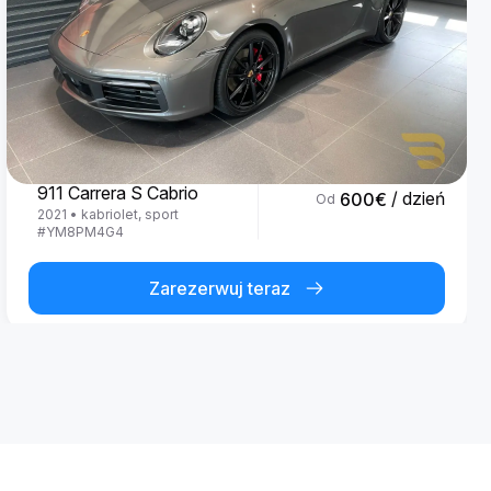
Porsche
911 Carrera S Cabrio
/ dzień
600
€
Od
2021
•
kabriolet, sport
#
YM8PM4G4
Zarezerwuj teraz