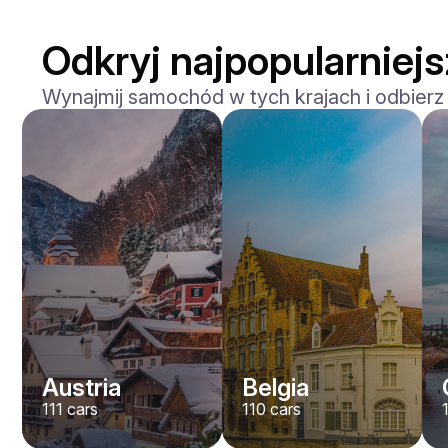
Odkryj najpopularniejs
Wynajmij samochód w tych krajach i odbierz
Mercedes Benz
Maybach S-klasse 580
/ dzień
750
€
Od
2021
•
sedan
#
YXWG36PR
Zarezerwuj teraz
Austria
Belgia
111
cars
110
cars