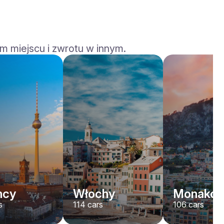
m miejscu i zwrotu w innym.
Rolls-Royce
Dawn
/ dzień
2200
€
Od
2022
•
kabriolet
#
YJPXZKDA
Zarezerwuj teraz
mcy
Włochy
Monako
s
114
cars
106
cars