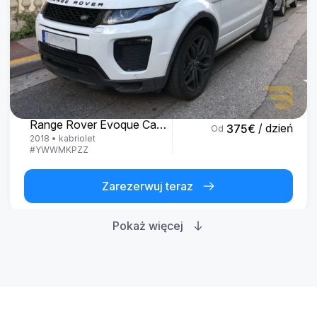
Land Rover
Range Rover Evoque Cabrio
/ dzień
375
€
Od
2018
•
kabriolet
#
YWWMKPZZ
Zarezerwuj teraz
Pokaż więcej