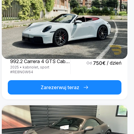
Porsche
992.2 Carrera 4 GTS Cabrio '25
/ dzień
750
€
Od
2025
•
kabriolet, sport
#
RE8NGW64
Zarezerwuj teraz