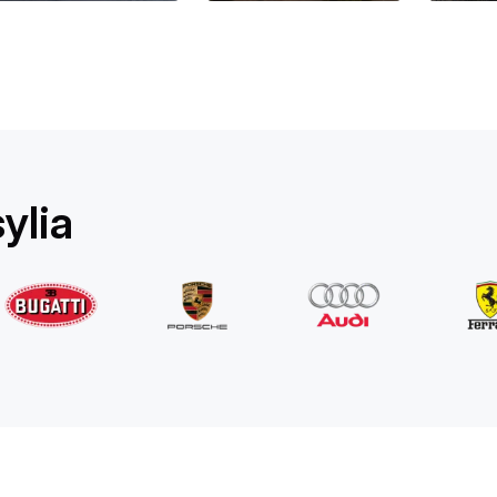
Rolls-Royce
Ghost Long
/ dzień
1750
€
Od
2022
•
sedan
#
YPKW458N
ylia
Zarezerwuj teraz