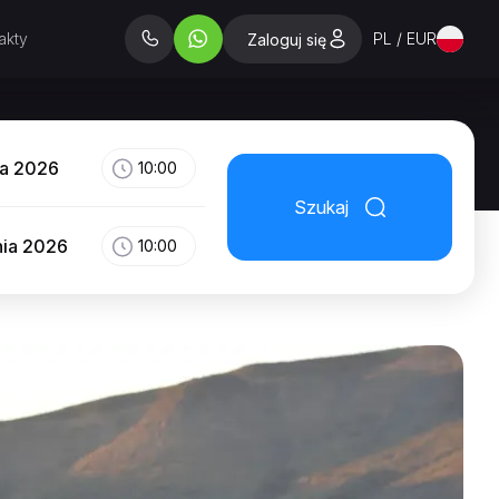
akty
PL / EUR
Zaloguj się
ia 2026
10:00
Szukaj
nia 2026
10:00