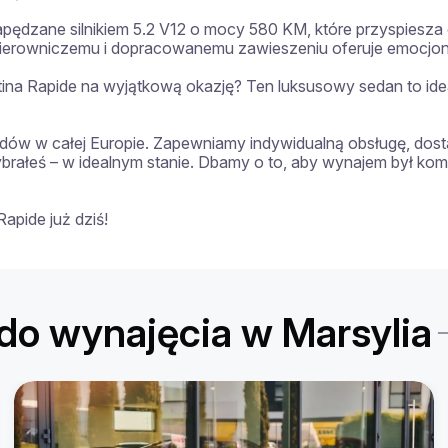
pędzane silnikiem 5.2 V12 o mocy 580 KM, które przyspiesza 
erowniczemu i dopracowanemu zawieszeniu oferuje emocjonują
ina Rapide na wyjątkową okazję? Ten luksusowy sedan to ideal
ów w całej Europie. Zapewniamy indywidualną obsługę, dosta
ybrałeś – w idealnym stanie. Dbamy o to, aby wynajem był k
apide już dziś!
o wynajęcia w Marsylia