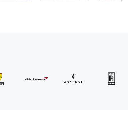
MINI
John Cooper Works Cabrio
/ dzień
300
€
Od
2021
•
kabriolet
#
R3P5ZB4E
Zarezerwuj teraz