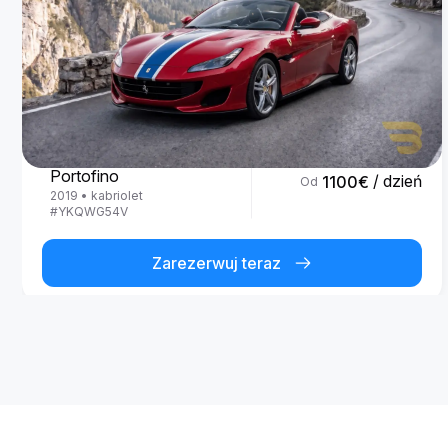
Ferrari
Portofino
/ dzień
1100
€
Od
2019
•
kabriolet
#
YKQWG54V
Zarezerwuj teraz