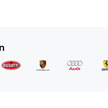
Rolls-Royce
Ghost Long
/ dzień
1750
€
Od
2022
•
sedan
#
YPKW458N
in
Zarezerwuj teraz