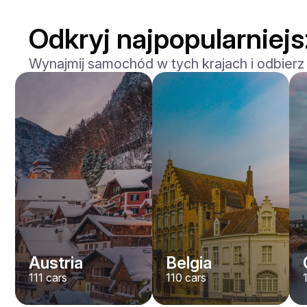
Odkryj najpopularniejs
Wynajmij samochód w tych krajach i odbierz
Mercedes Benz
Maybach S-klasse 580
/ dzień
750
€
Od
2021
•
sedan
#
YXWG36PR
Zarezerwuj teraz
Austria
Belgia
111
cars
110
cars