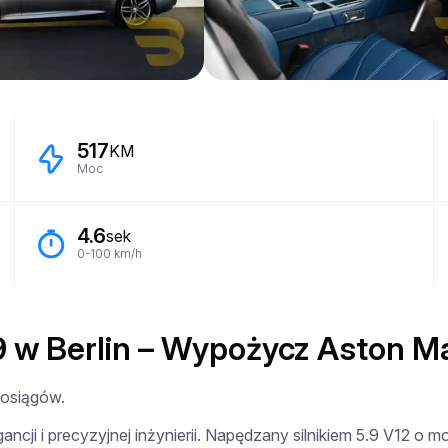
517
KM
Moc
4.6
sek
0-100 km/h
w Berlin – Wypożycz Aston Ma
osiągów.

ncji i precyzyjnej inżynierii. Napędzany silnikiem 5.9 V12 o