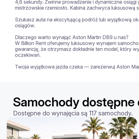
4,6 sekundy. Zwinne prowadzenie i dynamiczne osiągi g
mistrzowskie rzemiosło. Kabina zachwyca luksusową s
Szukasz auta na ekscytującą podróż lub wyjątkową ok
osiągów.

Dlaczego warto wynająć Aston Martin DB9 u nas?

W Billion Rent oferujemy luksusowy wynajem samochod
gwarancję, że otrzymasz dokładnie ten model, który 
oczekiwań.

Twoja wyjątkowa jazda czeka — zarezerwuj Aston Mart
Samochody dostępne d
Dostępne do wynajęcia są 117 samochody.