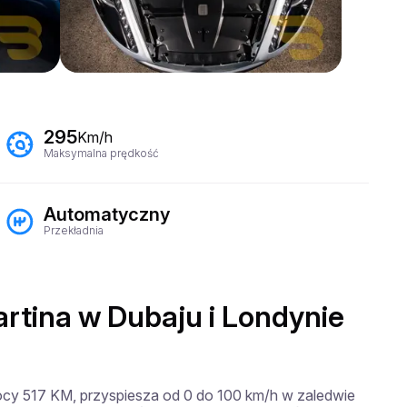
295
Km/h
Maksymalna prędkość
Automatyczny
Przekładnia
rtina w Dubaju i Londynie
 mocy 517 KM, przyspiesza od 0 do 100 km/h w zaledwie 