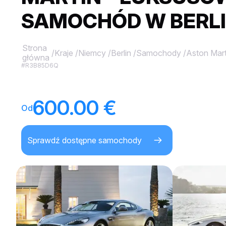
SAMOCHÓD W BERLI
Strona
/
Kraje
/
Niemcy
/
Berlin
/
Samochody
/
Aston Mart
główna
#R3B85D6Q
600.00 €
Od
Sprawdź dostępne samochody