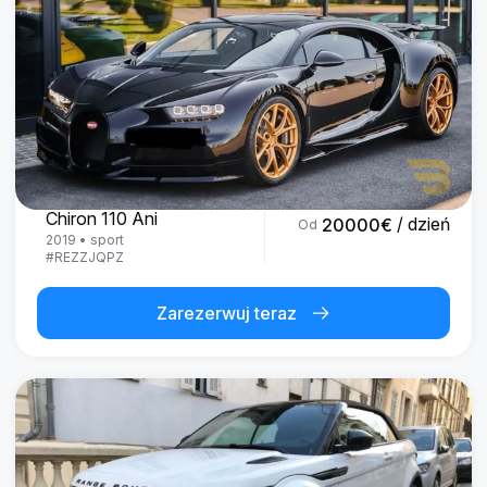
Bugatti
Chiron 110 Ani
/ dzień
20000
€
Od
2019
•
sport
#
REZZJQPZ
Zarezerwuj teraz