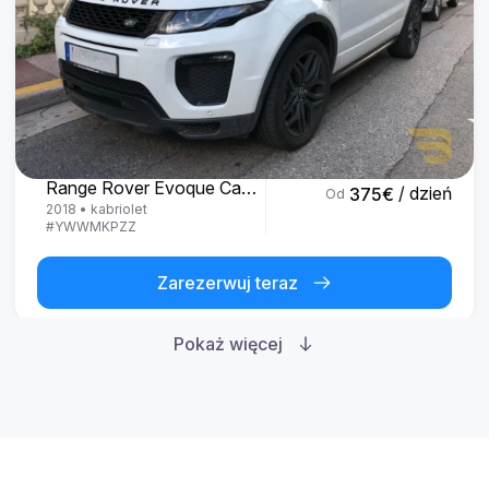
Land Rover
Range Rover Evoque Cabrio
/ dzień
375
€
Od
2018
•
kabriolet
#
YWWMKPZZ
Zarezerwuj teraz
Pokaż więcej