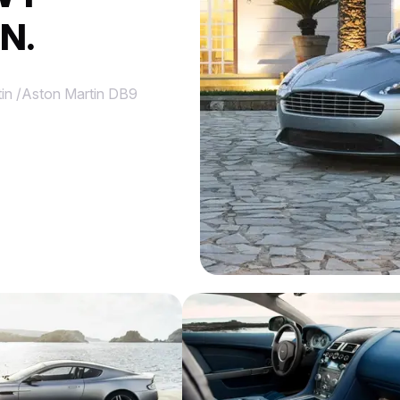
N.
in
/
Aston Martin DB9