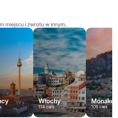
m miejscu i zwrotu w innym.
Rolls-Royce
Dawn
/ dzień
2200
€
Od
2022
•
kabriolet
#
YJPXZKDA
Zarezerwuj teraz
mcy
Włochy
Monako
s
114
cars
106
cars