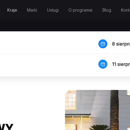
Kraje
Marki
Usługi
O programie
Blog
Kont
8 sierp
11 sierp
WY