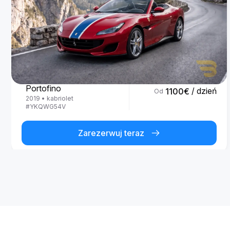
Ferrari
Portofino
/ dzień
1100
€
Od
2019
•
kabriolet
#
YKQWG54V
Zarezerwuj teraz