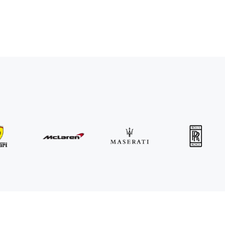
MINI
John Cooper Works Cabrio
/ dzień
300
€
Od
2021
•
kabriolet
#
R3P5ZB4E
Zarezerwuj teraz