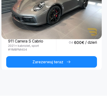
Porsche
911 Carrera S Cabrio
/ dzień
600
€
Od
2021
•
kabriolet, sport
#
YM8PM4G4
Zarezerwuj teraz