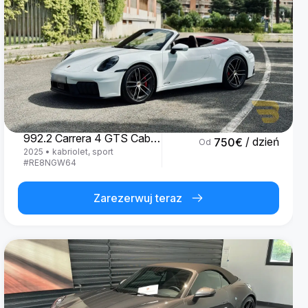
Porsche
992.2 Carrera 4 GTS Cabrio '25
/ dzień
750
€
Od
2025
•
kabriolet, sport
#
RE8NGW64
Zarezerwuj teraz