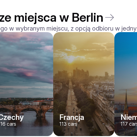
ze miejsca w Berlin
 go w wybranym miejscu, z opcją odbioru w jedny
Ferrari
F8 Spider
/ dzień
1500
€
Od
2022
•
kabriolet, sport
#
RNWMPA4V
Zarezerwuj teraz
Czechy
Francja
Nie
116
cars
113
cars
117
car