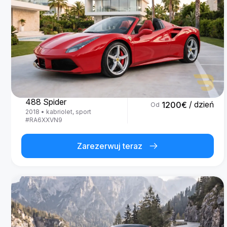
Ferrari
488 Spider
/ dzień
1200
€
Od
2018
•
kabriolet, sport
#
RA6XXVN9
Zarezerwuj teraz