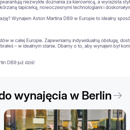
warantują niezwykłe doznania za kierownicą, a wyrazista styl
kórzaną tapicerką, nowoczesnymi technologiami i doskonałym
azję? Wynajem Aston Martina DB9 w Europie to idealny sposó
ów w całej Europie. Zapewniamy indywidualną obsługę, dosta
wybrałeś – w idealnym stanie. Dbamy o to, aby wynajem był k
in DB9 już dziś!
o wynajęcia w Berlin