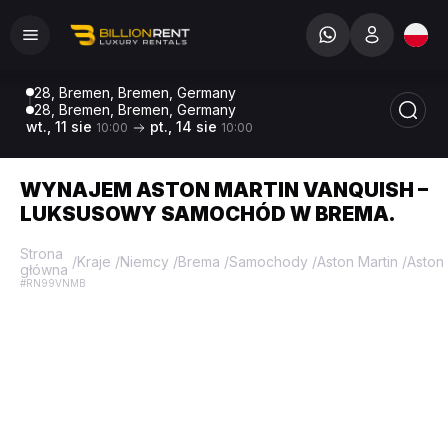
28, Bremen, Bremen, Germany
28, Bremen, Bremen, Germany
wt., 11 sie
pt., 14 sie
10:00
10:00
WYNAJEM ASTON MARTIN VANQUISH –
LUKSUSOWY SAMOCHÓD W BREMA.
Strona
/
Kraje
/
Niemcy
/
Brema
/
Samochody
/
Aston Martin
/
Aston
główna
#RN99VNMB