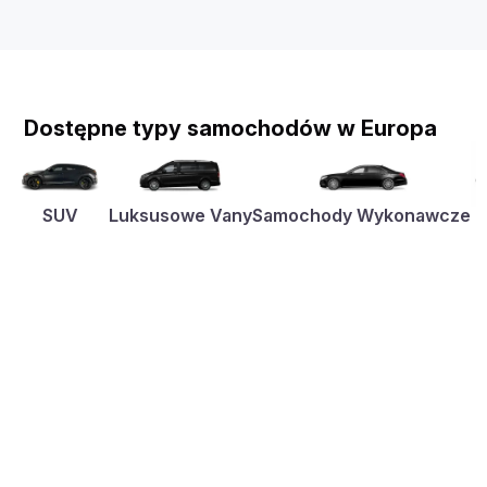
Dostępne typy samochodów w Europa
SUV
Luksusowe Vany
Samochody Wykonawcze
K