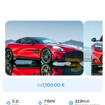
1,100.00 €
Od
5.2
715
323
L
KM
Km/h