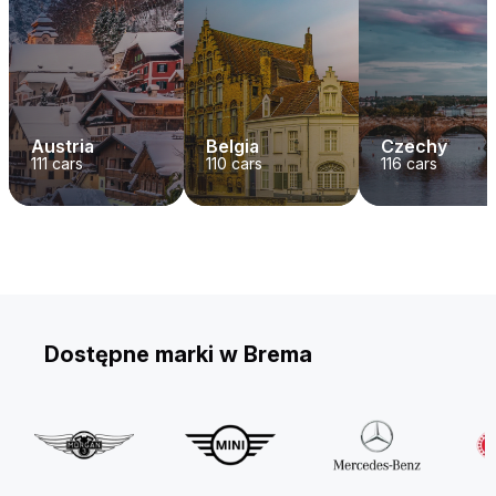
Austria
Belgia
Czechy
111
cars
110
cars
116
cars
Dostępne marki w Brema