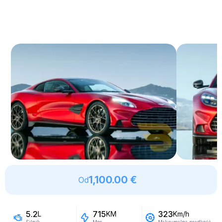
1,100.00 €
Od
5.2
715
323
L
KM
Km/h