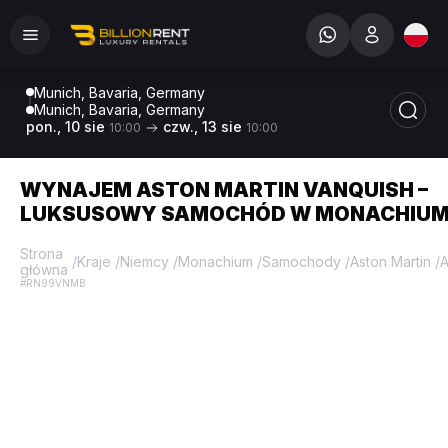
Munich, Bavaria, Germany
Munich, Bavaria, Germany
pon., 10 sie
czw., 13 sie
10:00
10:00
WYNAJEM ASTON MARTIN VANQUISH –
LUKSUSOWY SAMOCHÓD W MONACHIUM
Strona
/
Kraje
/
Niemcy
/
Monachium
/
Samochody
/
Aston Martin
/
A
główna
#RN99VNMB