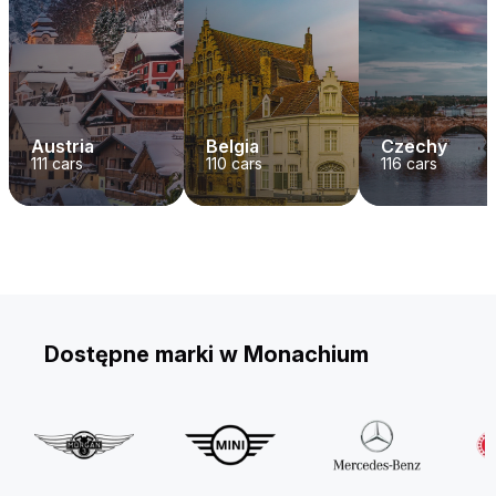
Austria
Belgia
Czechy
111
cars
110
cars
116
cars
Dostępne marki w Monachium