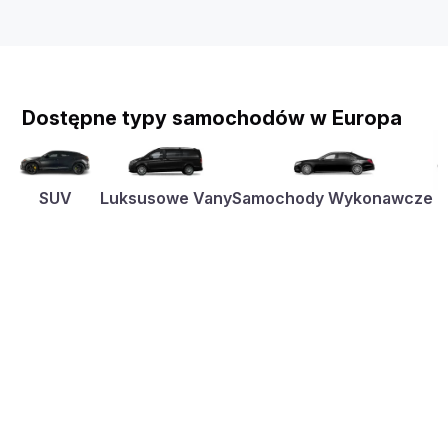
Dostępne typy samochodów w Europa
SUV
Luksusowe Vany
Samochody Wykonawcze
K