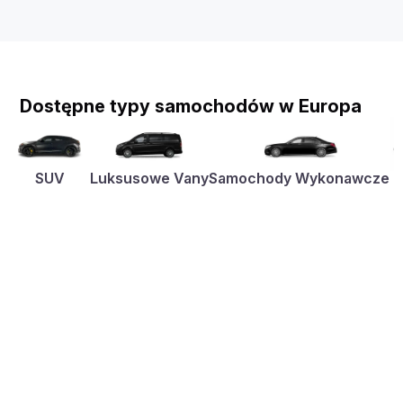
Dostępne typy samochodów w Europa
SUV
Luksusowe Vany
Samochody Wykonawcze
K