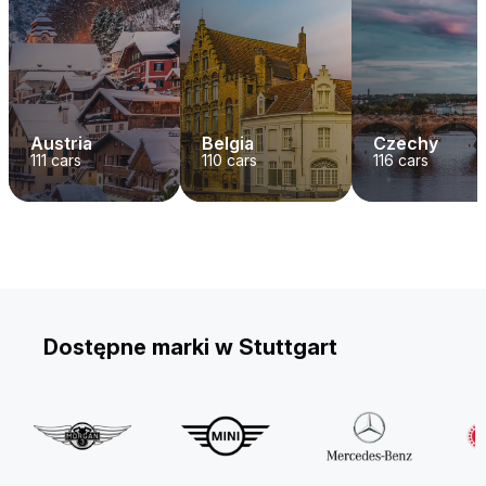
Austria
Belgia
Czechy
111
cars
110
cars
116
cars
Dostępne marki w Stuttgart