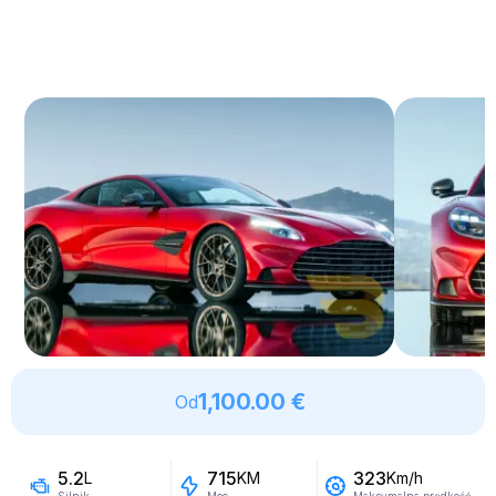
1,100.00 €
Od
5.2
715
323
L
KM
Km/h