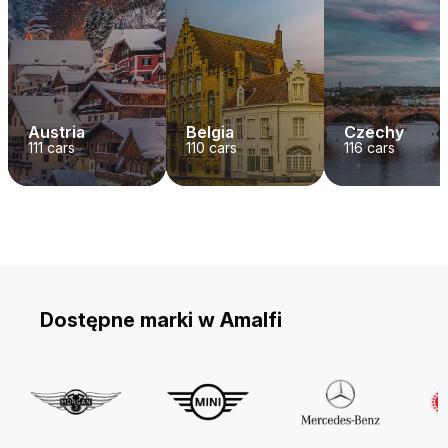
Austria
Belgia
Czechy
111
cars
110
cars
116
cars
Dostępne marki w Amalfi