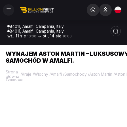
84011, Amalfi, Campania, Italy
84011, Amalfi, Campania, Italy
wt., 11 sie
pt., 14 sie
10:00
10:00
WYNAJEM ASTON MARTIN – LUKSUSOW
SAMOCHÓD W AMALFI.
Strona
/
Kraje
/
Włochy
/
Amalfi
/
Samochody
/
Aston Martin
/
Aston 
główna
#R3B85D6Q