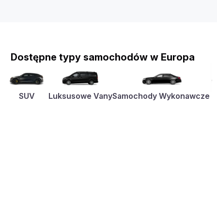
Dostępne typy samochodów w Europa
SUV
Luksusowe Vany
Samochody Wykonawcze
K