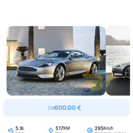
600.00 €
Od
5.9
517
295
L
KM
Km/h