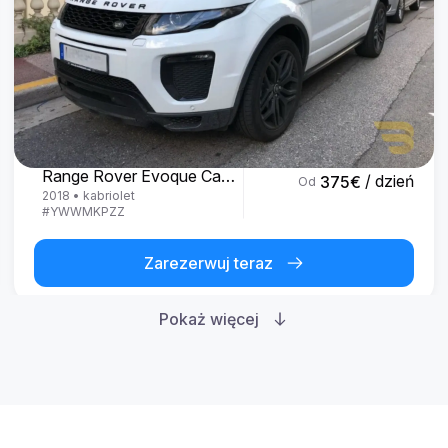
Land Rover
Range Rover Evoque Cabrio
/ dzień
375
€
Od
2018
•
kabriolet
#
YWWMKPZZ
Zarezerwuj teraz
Pokaż więcej