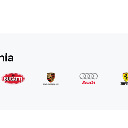
Rolls-Royce
Ghost Long
/ dzień
1750
€
Od
2022
•
sedan
#
YPKW458N
nia
Zarezerwuj teraz