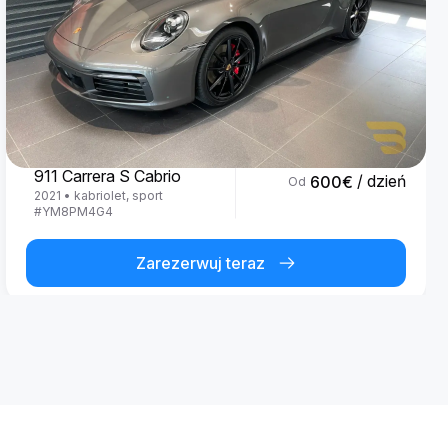
Porsche
911 Carrera S Cabrio
/ dzień
600
€
Od
2021
•
kabriolet, sport
#
YM8PM4G4
Zarezerwuj teraz