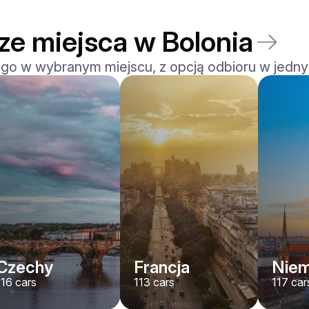
ze miejsca w Bolonia
 go w wybranym miejscu, z opcją odbioru w jedny
Ferrari
F8 Spider
/ dzień
1500
€
Od
2022
•
kabriolet, sport
#
RNWMPA4V
Zarezerwuj teraz
Czechy
Francja
Nie
116
cars
113
cars
117
car