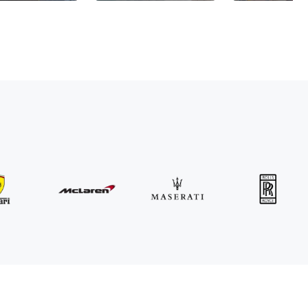
MINI
John Cooper Works Cabrio
/ dzień
300
€
Od
2021
•
kabriolet
#
R3P5ZB4E
Zarezerwuj teraz