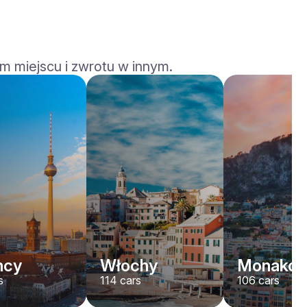
m miejscu i zwrotu w innym.
Rolls-Royce
Dawn
/ dzień
2200
€
Od
2022
•
kabriolet
#
YJPXZKDA
Zarezerwuj teraz
mcy
Włochy
Monako
s
114
cars
106
cars