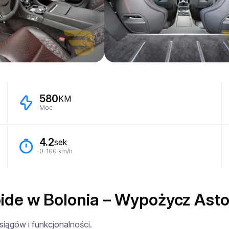
580
KM
Moc
4.2
sek
0-100 km/h
de w Bolonia – Wypożycz Asto
iągów i funkcjonalności.
