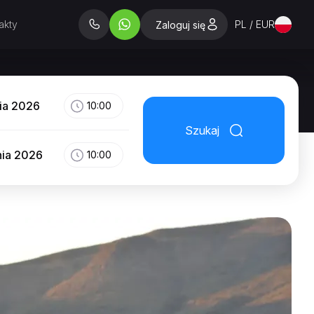
akty
PL / EUR
Zaloguj się
nia 2026
10:00
Szukaj
nia 2026
10:00