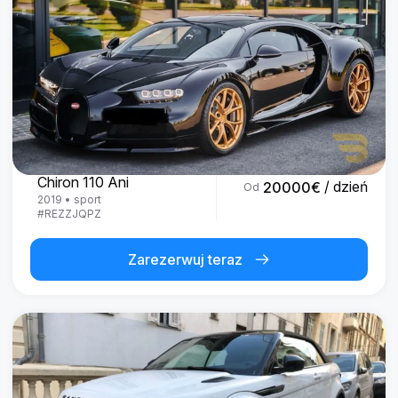
Bugatti
Chiron 110 Ani
/ dzień
20000
€
Od
2019
•
sport
#
REZZJQPZ
Zarezerwuj teraz