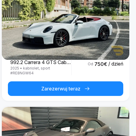
Porsche
992.2 Carrera 4 GTS Cabrio '25
/ dzień
750
€
Od
2025
•
kabriolet, sport
#
RE8NGW64
Zarezerwuj teraz