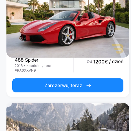
Ferrari
488 Spider
/ dzień
1200
€
Od
2018
•
kabriolet, sport
#
RA6XXVN9
Zarezerwuj teraz