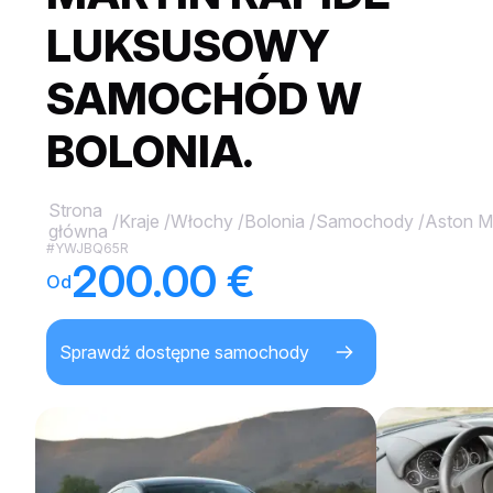
LUKSUSOWY
SAMOCHÓD W
BOLONIA.
Strona
/
Kraje
/
Włochy
/
Bolonia
/
Samochody
/
Aston Ma
główna
#YWJBQ65R
200.00 €
Od
Sprawdź dostępne samochody