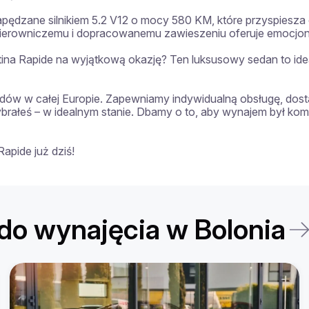
pędzane silnikiem 5.2 V12 o mocy 580 KM, które przyspiesza 
erowniczemu i dopracowanemu zawieszeniu oferuje emocjonują
ina Rapide na wyjątkową okazję? Ten luksusowy sedan to ideal
ów w całej Europie. Zapewniamy indywidualną obsługę, dosta
ybrałeś – w idealnym stanie. Dbamy o to, aby wynajem był k
apide już dziś!
o wynajęcia w Bolonia