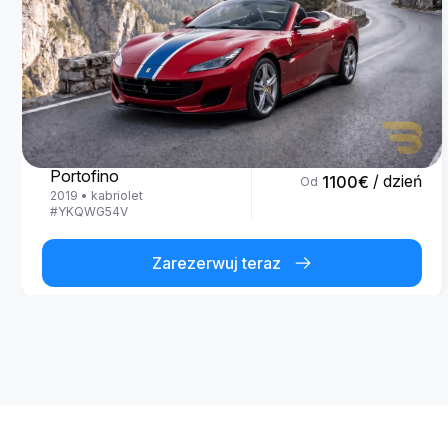
Ferrari
Portofino
/ dzień
1100
€
Od
2019
•
kabriolet
#
YKQWG54V
Zarezerwuj teraz