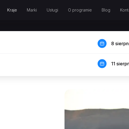
Kraje
Marki
Usługi
O programie
Blog
Kont
8 sierp
11 sierp