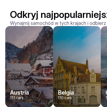
Odkryj najpopularniejs
Wynajmij samochód w tych krajach i odbierz
Mercedes Benz
Maybach S-klasse 580
/ dzień
750
€
Od
2021
•
sedan
#
YXWG36PR
Zarezerwuj teraz
Austria
Belgia
111
cars
110
cars