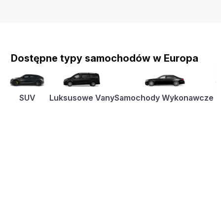
Dostępne typy samochodów w Europa
SUV
Luksusowe Vany
Samochody Wykonawcze
K