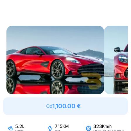
1,100.00 €
Od
5.2
715
323
L
KM
Km/h