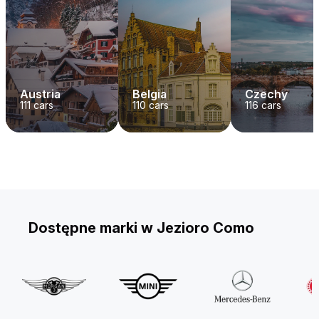
Austria
Belgia
Czechy
111
cars
110
cars
116
cars
Dostępne marki w Jezioro Como