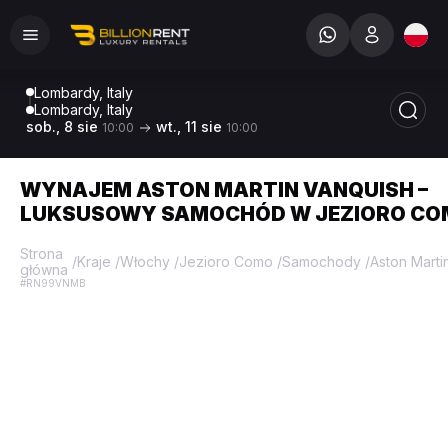
Lombardy, Italy
Lombardy, Italy
sob., 8 sie
wt., 11 sie
10:00
10:00
WYNAJEM ASTON MARTIN VANQUISH –
LUKSUSOWY SAMOCHÓD W JEZIORO CO
Strona
/
Kraje
/
Włochy
/
Jezioro Como
/
Samochody
/
Aston Marti
główna
#RN99VNMB