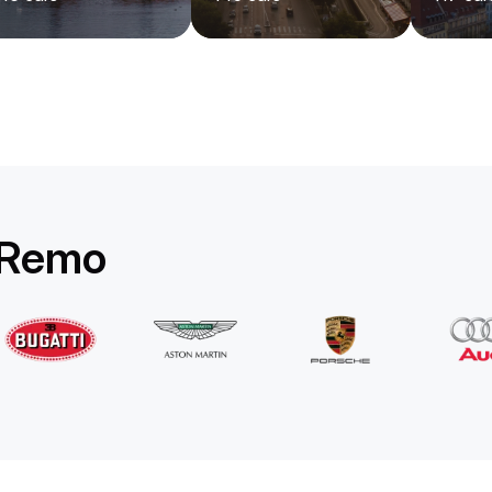
Rolls-Royce
Ghost Long
/ dzień
1750
€
Od
2022
•
sedan
#
YPKW458N
 Remo
Zarezerwuj teraz