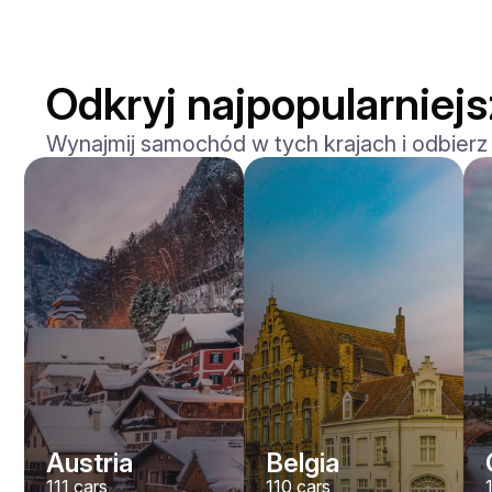
Odkryj najpopularniej
Wynajmij samochód w tych krajach i odbierz
Mercedes Benz
Maybach S-klasse 580
/ dzień
750
€
Od
2021
•
sedan
#
YXWG36PR
Zarezerwuj teraz
Austria
Belgia
111
cars
110
cars