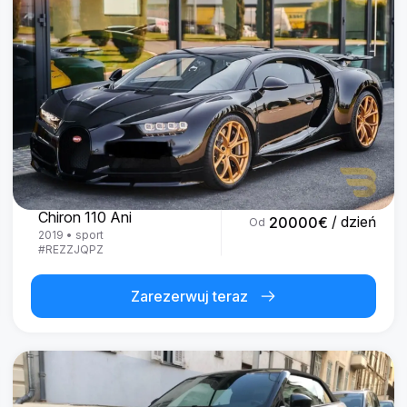
Bugatti
Chiron 110 Ani
/ dzień
20000
€
Od
2019
•
sport
#
REZZJQPZ
Zarezerwuj teraz