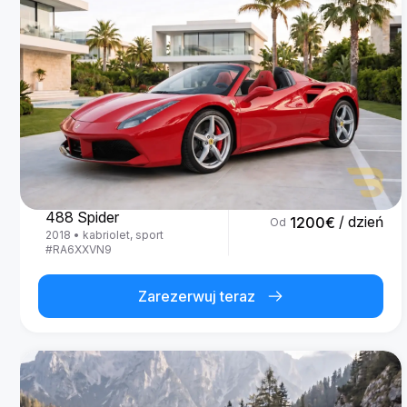
Ferrari
488 Spider
/ dzień
1200
€
Od
2018
•
kabriolet, sport
#
RA6XXVN9
Zarezerwuj teraz