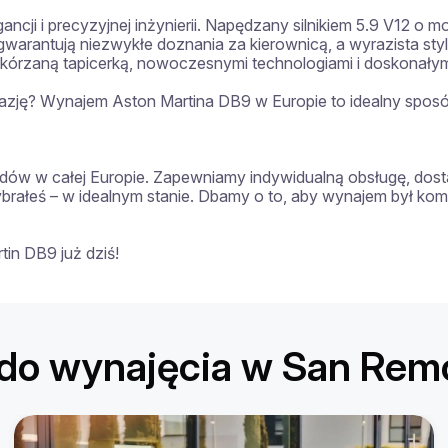
ncji i precyzyjnej inżynierii. Napędzany silnikiem 5.9 V12 o
warantują niezwykłe doznania za kierownicą, a wyrazista styl
kórzaną tapicerką, nowoczesnymi technologiami i doskonałym
azję? Wynajem Aston Martina DB9 w Europie to idealny sposó
ów w całej Europie. Zapewniamy indywidualną obsługę, dosta
wybrałeś – w idealnym stanie. Dbamy o to, aby wynajem był k
in DB9 już dziś!
do wynajęcia w San Rem