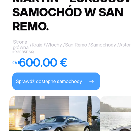
SAMOCHÓD W SAN
REMO.
Strona
/
Kraje
/
Włochy
/
San Remo
/
Samochody
/
Aston
główna
#R3B85D6Q
600.00 €
Od
Sprawdź dostępne samochody