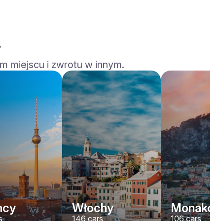
m miejscu i zwrotu w innym.
Rolls-Royce
Dawn
/ dzień
2200
€
Od
2022
•
kabriolet
#
YJPXZKDA
Zarezerwuj teraz
mcy
Włochy
Monako
s
146
cars
106
cars