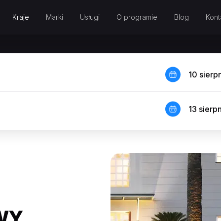
Kraje
Marki
Usługi
O programie
Blog
Kont
10 sierp
13 sierp
WY