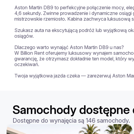
Aston Martin DB9 to perfekcyjne połączenie mocy, elega
4,6 sekundy. Zwinne prowadzenie i dynamiczne osiągi g
mistrzowskie rzemiosło. Kabina zachwyca luksusową s
Szukasz auta na ekscytującą podróż lub wyjątkową ok
osiągów.

Dlaczego warto wynająć Aston Martin DB9 u nas?

W Billion Rent oferujemy luksusowy wynajem samochod
gwarancję, że otrzymasz dokładnie ten model, który 
oczekiwań.

Twoja wyjątkowa jazda czeka — zarezerwuj Aston Mart
Samochody dostępne 
Dostępne do wynajęcia są 146 samochody.