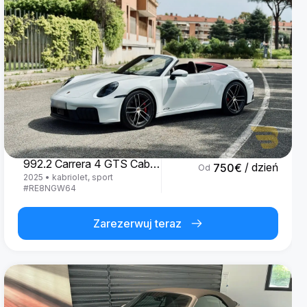
Porsche
992.2 Carrera 4 GTS Cabrio '25
/ dzień
750
€
Od
2025
•
kabriolet, sport
#
RE8NGW64
Zarezerwuj teraz