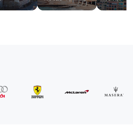
MINI
John Cooper Works Cabrio
/ dzień
300
€
Od
2021
•
kabriolet
#
R3P5ZB4E
Zarezerwuj teraz