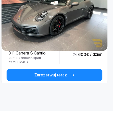
Porsche
911 Carrera S Cabrio
/ dzień
600
€
Od
2021
•
kabriolet, sport
#
YM8PM4G4
Zarezerwuj teraz