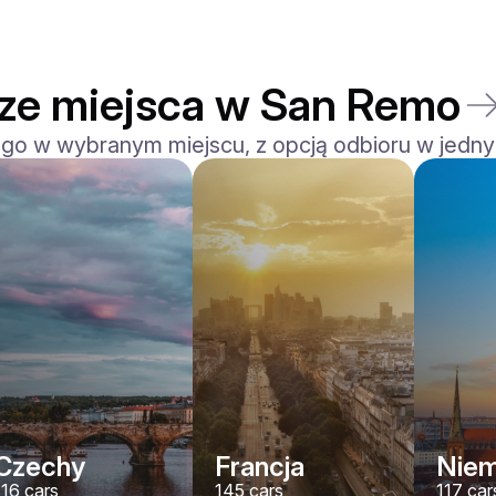
sze miejsca w San Remo
 go w wybranym miejscu, z opcją odbioru w jedny
Ferrari
F8 Spider
/ dzień
1500
€
Od
2022
•
kabriolet, sport
#
RNWMPA4V
Zarezerwuj teraz
Czechy
Francja
Nie
116
cars
145
cars
117
car