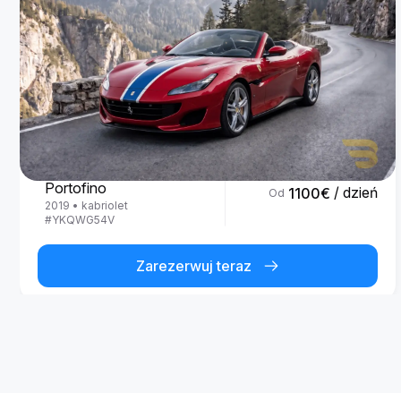
Ferrari
Portofino
/ dzień
1100
€
Od
2019
•
kabriolet
#
YKQWG54V
Zarezerwuj teraz