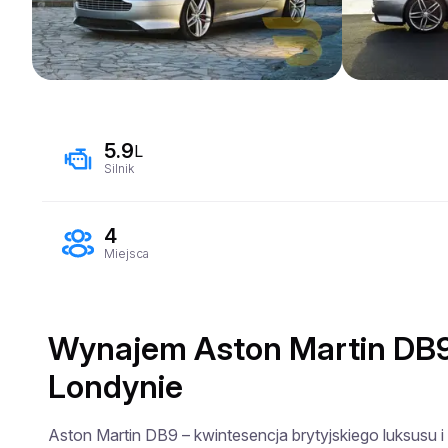
5.9
L
Silnik
4
Miejsca
Wynajem Aston Martin DB9
Londynie
Aston Martin DB9 – kwintesencja brytyjskiego luksusu i 