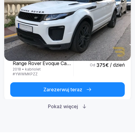
Land Rover
Range Rover Evoque Cabrio
/ dzień
375
€
Od
2018
•
kabriolet
#
YWWMKPZZ
Zarezerwuj teraz
Pokaż więcej