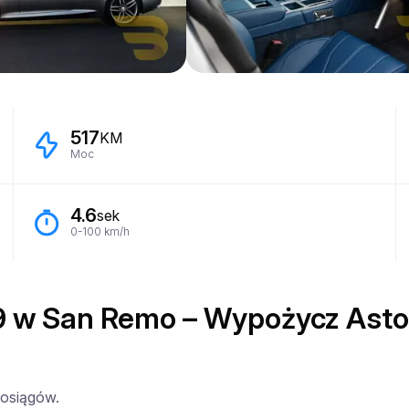
517
KM
Moc
4.6
sek
0-100 km/h
 w San Remo – Wypożycz Aston
osiągów.
