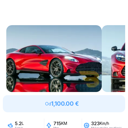
1,100.00 €
Od
5.2
715
323
L
KM
Km/h