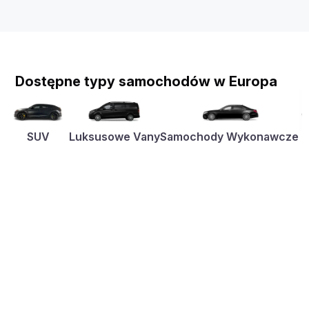
Dostępne typy samochodów w Europa
SUV
Luksusowe Vany
Samochody Wykonawcze
K