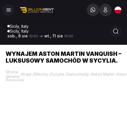
Sicily, Italy
Sicily, Italy
sob., 8 sie
wt., 11 sie
10:00
10:00
WYNAJEM ASTON MARTIN VANQUISH –
LUKSUSOWY SAMOCHÓD W SYCYLIA.
Strona
/
Kraje
/
Włochy
/
Sycylia
/
Samochody
/
Aston Martin
/
Aston
główna
#RN99VNMB