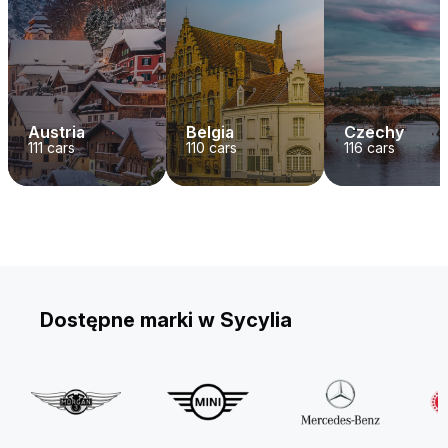
Austria
Belgia
Czechy
111
cars
110
cars
116
cars
Dostępne marki w Sycylia