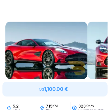
1,100.00 €
Od
5.2
715
323
L
KM
Km/h