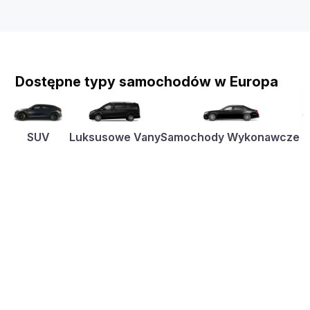
Dostępne typy samochodów w Europa
SUV
Luksusowe Vany
Samochody Wykonawcze
K