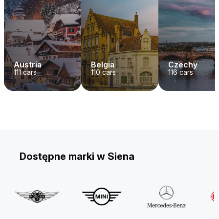
Austria
Belgia
Czechy
111
cars
110
cars
116
cars
Dostępne marki w Siena