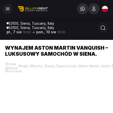
53100, Siena, Tuscany, Italy
53100, Siena, Tuscany, Italy
pt., 7 sie
pon., 10 sie
10:00
10:00
WYNAJEM ASTON MARTIN VANQUISH –
LUKSUSOWY SAMOCHÓD W SIENA.
Strona
/
Kraje
/
Włochy
/
Siena
/
Samochody
/
Aston Martin
/
Aston 
główna
#RN99VNMB