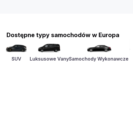
Dostępne typy samochodów w Europa
SUV
Luksusowe Vany
Samochody Wykonawcze
K