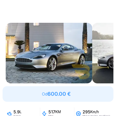
600.00 €
Od
5.9
517
295
L
KM
Km/h