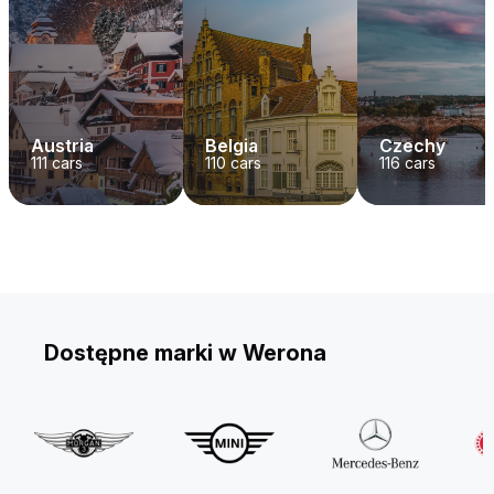
Austria
Belgia
Czechy
111
cars
110
cars
116
cars
Dostępne marki w Werona