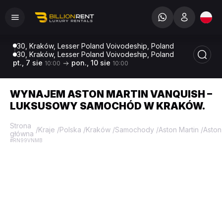
30, Kraków, Lesser Poland Voivodeship, Poland
30, Kraków, Lesser Poland Voivodeship, Poland
pt., 7 sie
pon., 10 sie
10:00
10:00
WYNAJEM ASTON MARTIN VANQUISH –
LUKSUSOWY SAMOCHÓD W KRAKÓW.
Strona
/
Kraje
/
Polska
/
Kraków
/
Samochody
/
Aston Martin
/
Aston
główna
#RN99VNMB