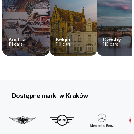
Austria
Belgia
Czechy
111
cars
110
cars
116
cars
Dostępne marki w Kraków