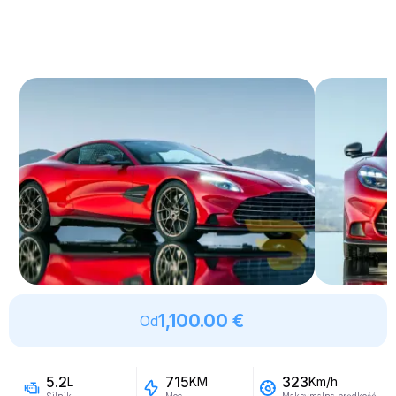
1,100.00 €
Od
5.2
715
323
L
KM
Km/h