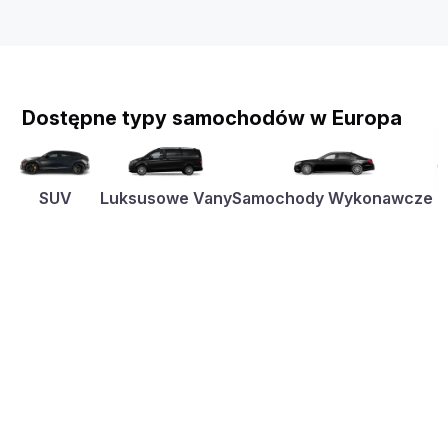
Dostępne typy samochodów w Europa
SUV
Luksusowe Vany
Samochody Wykonawcze
K