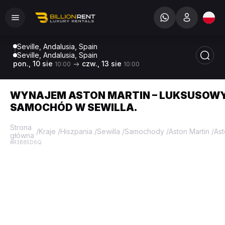
Seville, Andalusia, Spain
Seville, Andalusia, Spain
pon., 10 sie
czw., 13 sie
10:00
10:00
WYNAJEM ASTON MARTIN – LUKSUSOW
SAMOCHÓD W SEWILLA.
Strona
/
Kraje
/
Hiszpania
/
Sewilla
/
Samochody
/
Aston Martin
/
Ast
główna
#R3B85D6Q