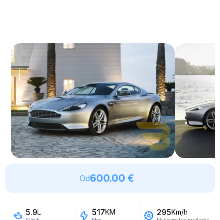
600.00 €
Od
5.9
517
295
L
KM
Km/h