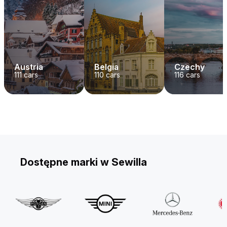
Austria
Belgia
Czechy
111
cars
110
cars
116
cars
Dostępne marki w Sewilla