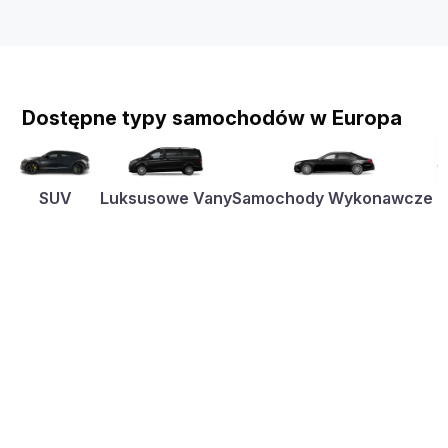
Dostępne typy samochodów w Europa
SUV
Luksusowe Vany
Samochody Wykonawcze
K