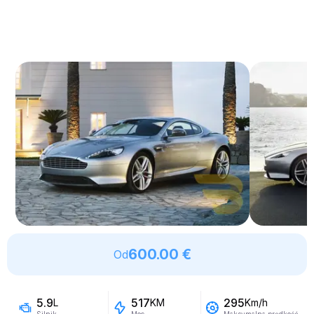
600.00 €
Od
5.9
517
295
L
KM
Km/h