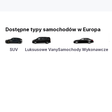
Dostępne typy samochodów w Europa
SUV
Luksusowe Vany
Samochody Wykonawcze
K