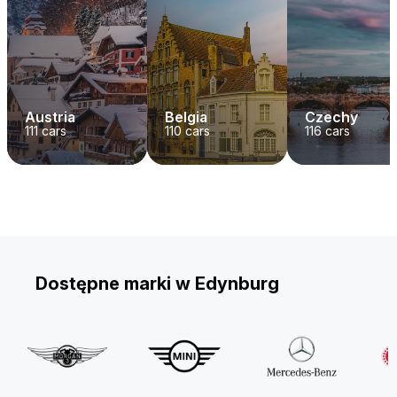
Austria
Belgia
Czechy
111
cars
110
cars
116
cars
Dostępne marki w Edynburg