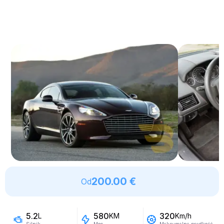
200.00 €
Od
5.2
580
320
L
KM
Km/h