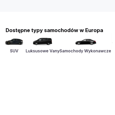
Dostępne typy samochodów w Europa
SUV
Luksusowe Vany
Samochody Wykonawcze
K