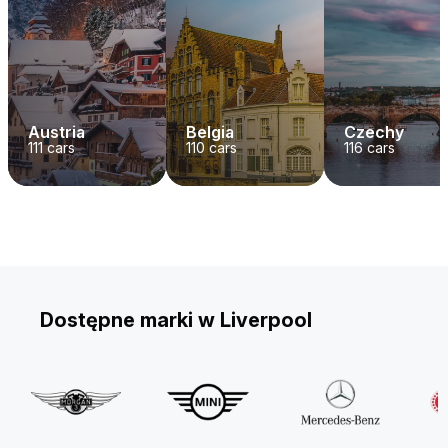
Austria
Belgia
Czechy
111
cars
110
cars
116
cars
Dostępne marki w Liverpool