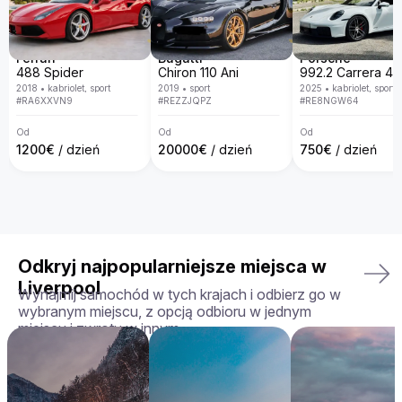
otrzymasz dokładnie ten model, który wybrałeś – w idealnym 
stanie. Dbamy o to, aby wynajem był komfortowy, 
bezproblemowy i dostosowany do Twoich potrzeb.

Ferrari
Bugatti
Porsche
Twoja idealna jazda czeka — zarezerwuj Aston Martin 
488 Spider
Chiron 110 Ani
Rapide już dziś!
2018
•
kabriolet, sport
2019
•
sport
2025
•
kabriolet, sport
#
RA6XXVN9
#
REZZJQPZ
#
RE8NGW64
Od
Od
Od
1200
€
/ dzień
20000
€
/ dzień
750
€
/ dzień
Odkryj najpopularniejsze miejsca w
Liverpool
Wynajmij samochód w tych krajach i odbierz go w
wybranym miejscu, z opcją odbioru w jednym
miejscu i zwrotu w innym.