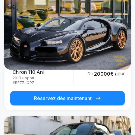
Bugatti
Chiron 110 Ani
/jour
20000
€
De
2019
•
sport
#
REZZJQPZ
Réservez dès maintenant