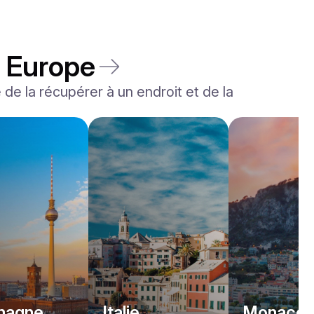
à Europe
é de la récupérer à un endroit et de la
Rolls-Royce
Dawn
/jour
2200
€
De
2022
•
convertible
#
YJPXZKDA
Réservez dès maintenant
magne
Italie
Monaco