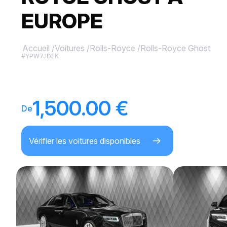
EUROPE
Accueil
/
Voitures
/
Rolls-Royce
/
Rolls-Royce Ghost
#YPW7JDEK
1,500.00 €
De
Vérifier les voitures disponibles