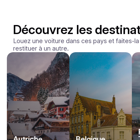
Découvrez les destinat
Louez une voiture dans ces pays et faites-la l
restituer à un autre.
Mercedes Benz
Maybach S-klasse 580
/jour
750
€
De
2021
•
berline
#
YXWG36PR
Réservez dès maintenant
Autriche
Belgique