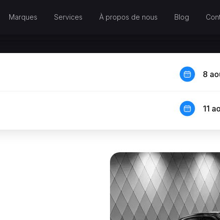
Marques
Services
À propos de nous
Blog
Cont
8 ao
11 a