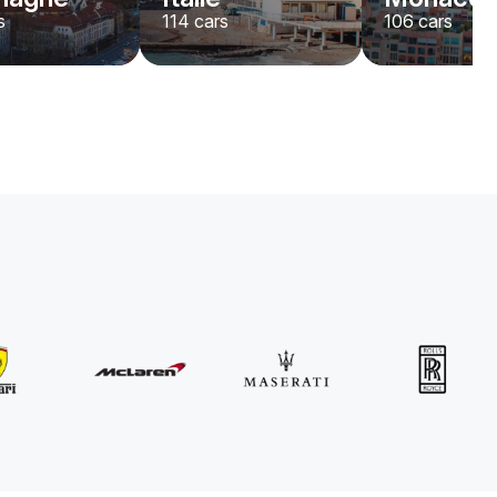
s
114
cars
106
cars
MINI
John Cooper Works Cabrio
/jour
300
€
De
2021
•
convertible
#
R3P5ZB4E
Réservez dès maintenant