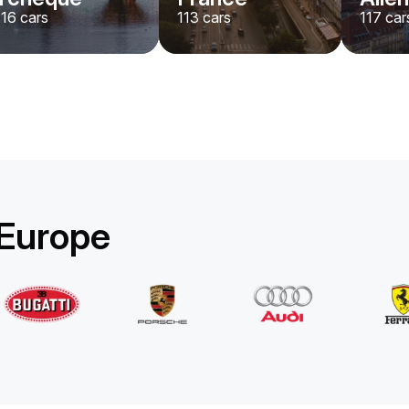
116
cars
113
cars
117
car
Rolls-Royce
Ghost Long
/jour
1750
€
De
2022
•
berline
#
YPKW458N
Réservez dès maintenant
 Europe