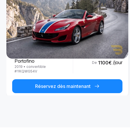
Ferrari
Portofino
/jour
1100
€
De
2019
•
convertible
#
YKQWG54V
Réservez dès maintenant