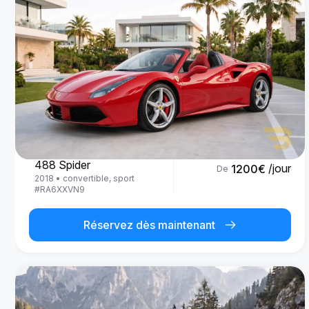
Ferrari
488 Spider
/jour
1200
€
De
2018
•
convertible, sport
#
RA6XXVN9
Réservez dès maintenant