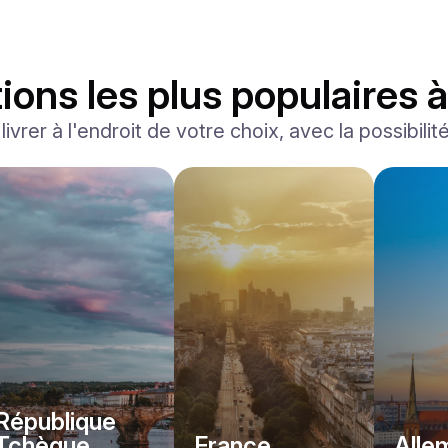
ions les plus populaires 
ivrer à l'endroit de votre choix, avec la possibilit
Ferrari
F8 Spider
/jour
1500
€
De
2022
•
convertible, sport
#
RNWMPA4V
Réservez dès maintenant
République
Tchèque
France
Alle