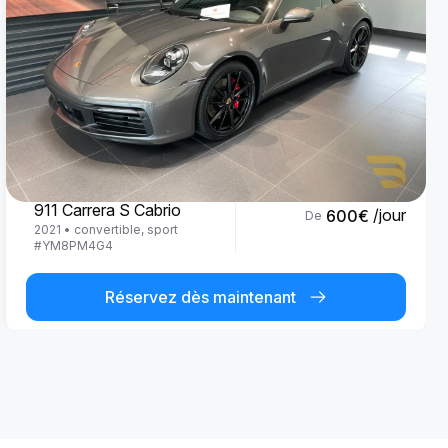
Porsche
911 Carrera S Cabrio
/jour
600
€
De
2021
•
convertible, sport
#
YM8PM4G4
Réservez dès maintenant