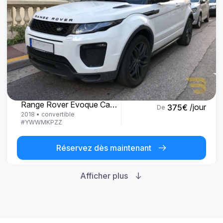
Land Rover
Range Rover Evoque Cabrio
/jour
375
€
De
2018
•
convertible
#
YWWMKPZZ
Réservez dès maintenant
Afficher plus