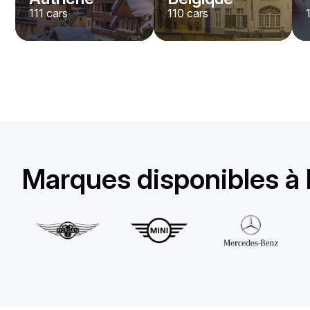
111
cars
110
cars
Lamborghini
Huracan Evo Spyder
/jour
1650
€
De
2022
•
convertible
#
YXDGAQZ7
Réservez dès maintenant
Marques disponibles à