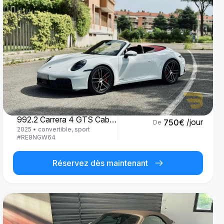
Porsche
992.2 Carrera 4 GTS Cabrio '25
/jour
750
€
De
2025
•
convertible, sport
#
RE8NGW64
Réservez dès maintenant