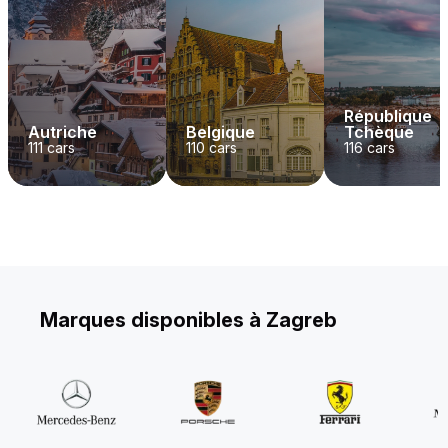
République
Autriche
Belgique
Tchèque
111
cars
110
cars
116
cars
Marques disponibles à Zagreb