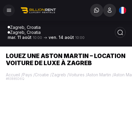
Zagreb, Croatia
Zagreb, Croatia
mar. 11 août
ven. 14 août
10:00
10:00
LOUEZ UNE ASTON MARTIN – LOCATION
VOITURE DE LUXE À ZAGREB
Accueil
/
Pays
/
Croatie
/
Zagreb
/
Voitures
/
Aston Martin
/
Aston Ma
#R3B85D6Q