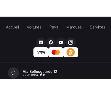
Accueil
Voitures
Pays
Marques
Services
Via Bellosguardo 12
00134 Roma, Italia
+39 392 36 43199
info@billionrent.com
P.IVA (VAT): 16591601006