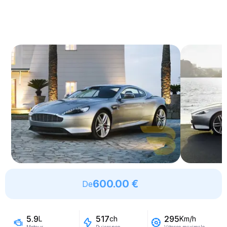
600.00 €
De
5.9
517
295
L
ch
Km/h