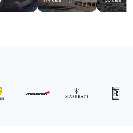
s
114
cars
106
cars
MINI
John Cooper Works Cabrio
/jour
300
€
De
2021
•
convertible
#
R3P5ZB4E
Réservez dès maintenant