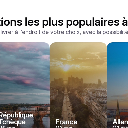
ions les plus populaires 
ivrer à l'endroit de votre choix, avec la possibilit
Ferrari
F8 Spider
/jour
1500
€
De
2022
•
convertible, sport
#
RNWMPA4V
Réservez dès maintenant
République
Tchèque
France
Alle