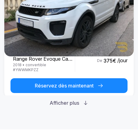
Land Rover
Range Rover Evoque Cabrio
/jour
375
€
De
2018
•
convertible
#
YWWMKPZZ
Réservez dès maintenant
Afficher plus