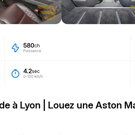
580
ch
Puissance
4.2
sec
0-100 km/h
de à Lyon | Louez une Aston M