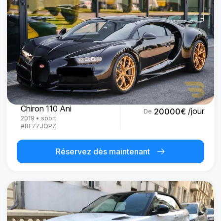
Bugatti
Chiron 110 Ani
/jour
20000
€
De
2019
•
sport
#
REZZJQPZ
Réservez dès maintenant