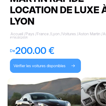
LOCATION DE LUXE 
LYON
Accueil
/
Pays
/
France
/
Lyon
/
Voitures
/
Aston Martin
/
A
#YWJBQ65R
200.00 €
De
Vérifier les voitures disponibles