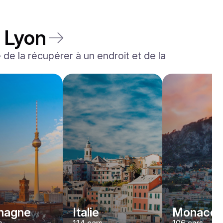
à Lyon
é de la récupérer à un endroit et de la
Rolls-Royce
Dawn
/jour
2200
€
De
2022
•
convertible
#
YJPXZKDA
Réservez dès maintenant
magne
Italie
Monaco