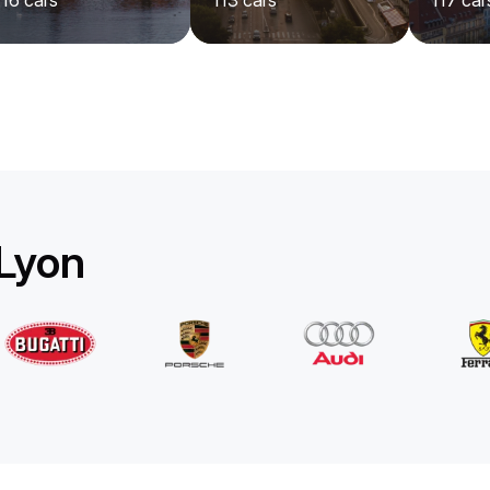
116
cars
113
cars
117
car
Rolls-Royce
Ghost Long
/jour
1750
€
De
2022
•
berline
#
YPKW458N
Réservez dès maintenant
 Lyon