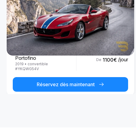
Ferrari
Portofino
/jour
1100
€
De
2019
•
convertible
#
YKQWG54V
Réservez dès maintenant