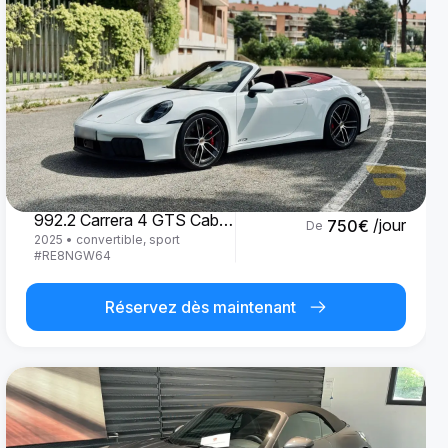
Porsche
992.2 Carrera 4 GTS Cabrio '25
/jour
750
€
De
2025
•
convertible, sport
#
RE8NGW64
Réservez dès maintenant