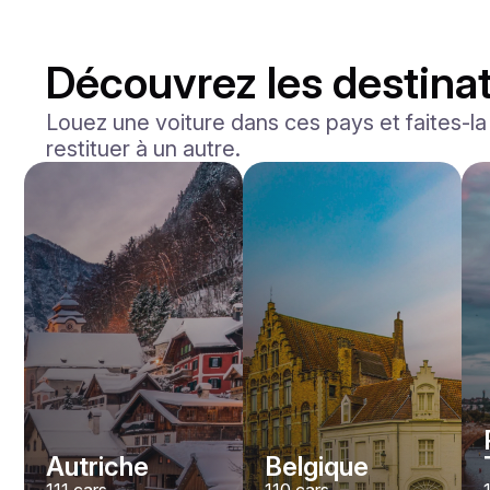
Découvrez les destinat
Louez une voiture dans ces pays et faites-la l
restituer à un autre.
Mercedes Benz
Maybach S-klasse 580
/jour
750
€
De
2021
•
berline
#
YXWG36PR
Réservez dès maintenant
Autriche
Belgique