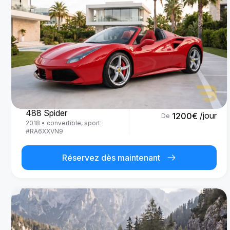
Ferrari
488 Spider
/jour
1200
€
De
2018
•
convertible, sport
#
RA6XXVN9
Réservez dès maintenant