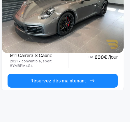
Porsche
911 Carrera S Cabrio
/jour
600
€
De
2021
•
convertible, sport
#
YM8PM4G4
Réservez dès maintenant