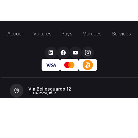
Accueil
Voitures
Pays
Marques
Services
Via Bellosguardo 12
00134 Roma, Italia
+39 392 36 43199
info@billionrent.com
P.IVA (VAT): 16591601006