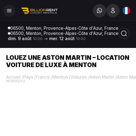
06500, Menton, Provence-Alpes-Côte d'Azur, France
06500, Menton, Provence-Alpes-Côte d'Azur, France
dim. 9 août
mer. 12 août
10:00
10:00
LOUEZ UNE ASTON MARTIN – LOCATION
VOITURE DE LUXE À MENTON
Accueil
/
Pays
/
France
/
Menton
/
Voitures
/
Aston Martin
/
Aston Ma
#R3B85D6Q