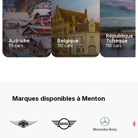
République
Autriche
Belgique
Tchèque
111
cars
110
cars
116
cars
Marques disponibles à Menton