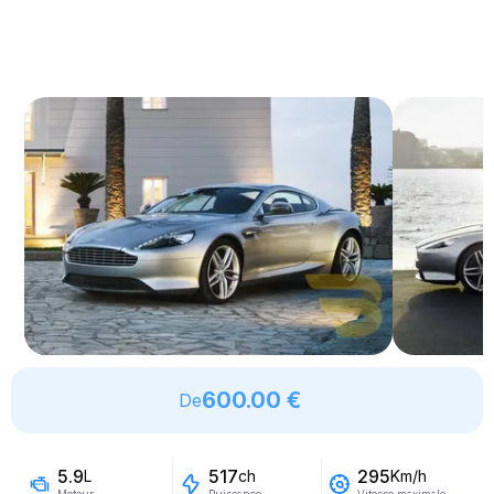
600.00 €
De
5.9
517
295
L
ch
Km/h