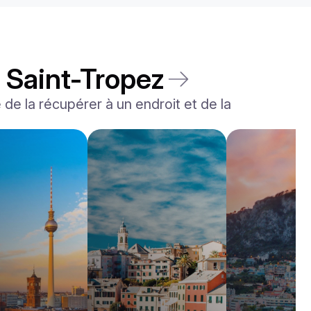
à Saint-Tropez
é de la récupérer à un endroit et de la
Rolls-Royce
Dawn
/jour
2200
€
De
2022
•
convertible
#
YJPXZKDA
Réservez dès maintenant