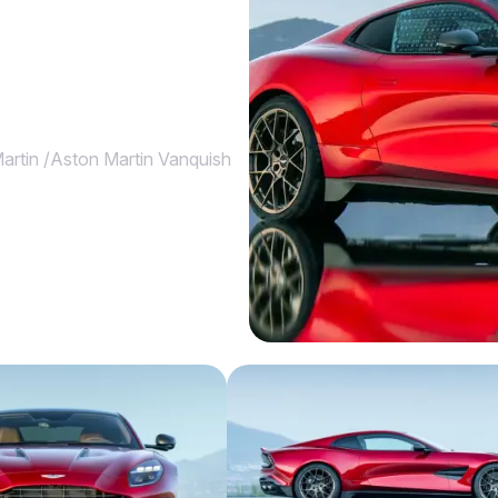
artin
/
Aston Martin Vanquish