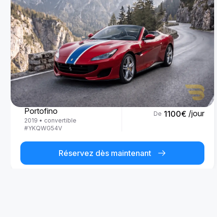
Ferrari
Portofino
/jour
1100
€
De
2019
•
convertible
#
YKQWG54V
Réservez dès maintenant