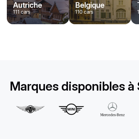
Autriche
Belgique
111
cars
110
cars
Lamborghini
Huracan Evo Spyder
/jour
1650
€
De
2022
•
convertible
#
YXDGAQZ7
Réservez dès maintenant
Marques disponibles à 