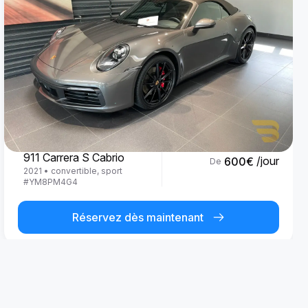
Porsche
911 Carrera S Cabrio
/jour
600
€
De
2021
•
convertible, sport
#
YM8PM4G4
Réservez dès maintenant