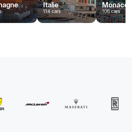
magne
Italie
Monaco
s
114
cars
106
cars
MINI
John Cooper Works Cabrio
/jour
300
€
De
2021
•
convertible
#
R3P5ZB4E
Réservez dès maintenant