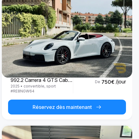
Porsche
992.2 Carrera 4 GTS Cabrio '25
/jour
750
€
De
2025
•
convertible, sport
#
RE8NGW64
Réservez dès maintenant