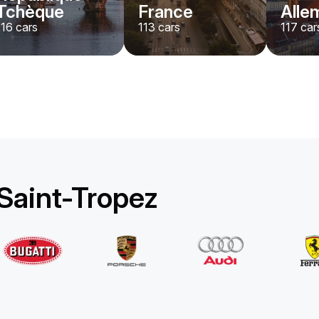
Tchèque
France
Alle
116
cars
113
cars
117
car
Rolls-Royce
Ghost Long
/jour
1750
€
De
2022
•
berline
#
YPKW458N
Réservez dès maintenant
Saint-Tropez