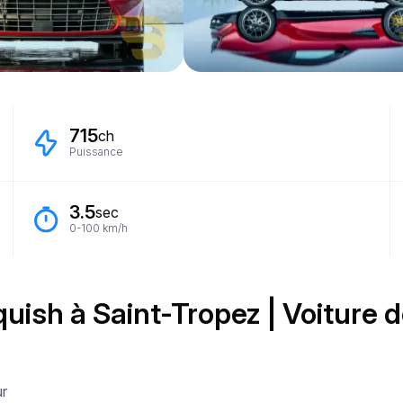
715
ch
Puissance
3.5
sec
0-100 km/h
uish à Saint-Tropez | Voiture 
r
