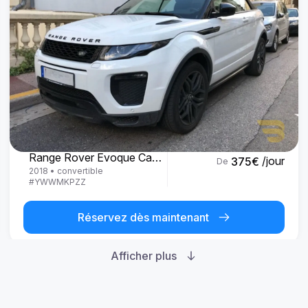
Land Rover
Range Rover Evoque Cabrio
/jour
375
€
De
2018
•
convertible
#
YWWMKPZZ
Réservez dès maintenant
Afficher plus