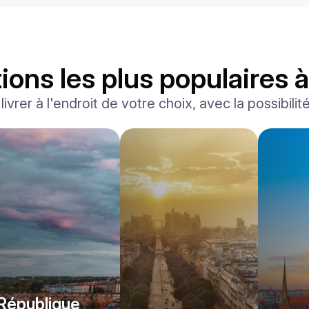
ions les plus populaires 
ivrer à l'endroit de votre choix, avec la possibilit
Ferrari
F8 Spider
/jour
1500
€
De
2022
•
convertible, sport
#
RNWMPA4V
Réservez dès maintenant
République