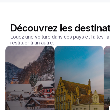
Découvrez les destinat
Louez une voiture dans ces pays et faites-la l
restituer à un autre.
Mercedes Benz
Maybach S-klasse 580
/jour
750
€
De
2021
•
berline
#
YXWG36PR
Réservez dès maintenant