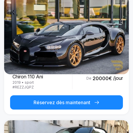
Bugatti
Chiron 110 Ani
/jour
20000
€
De
2019
•
sport
#
REZZJQPZ
Réservez dès maintenant