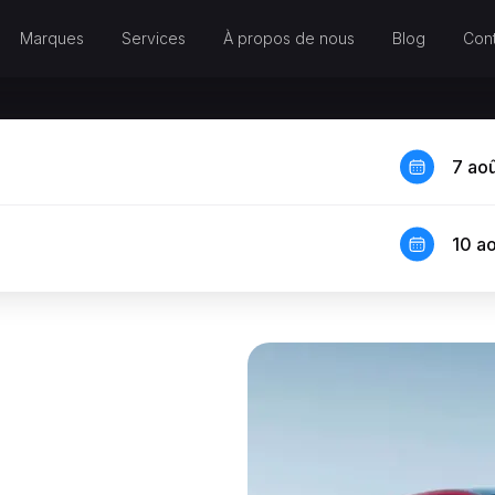
Marques
Services
À propos de nous
Blog
Cont
7 ao
10 a