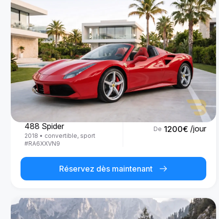
Ferrari
488 Spider
/jour
1200
€
De
2018
•
convertible, sport
#
RA6XXVN9
Réservez dès maintenant