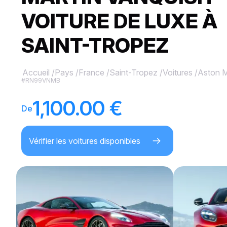
VOITURE DE LUXE À
SAINT-TROPEZ
Accueil
/
Pays
/
France
/
Saint-Tropez
/
Voitures
/
Aston M
#RN99VNMB
1,100.00 €
De
Vérifier les voitures disponibles