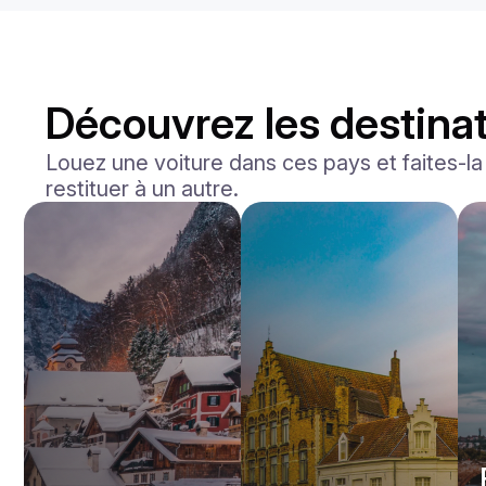
Découvrez les destinat
Louez une voiture dans ces pays et faites-la l
restituer à un autre.
Mercedes Benz
Maybach S-klasse 580
/jour
750
€
De
2021
•
berline
#
YXWG36PR
Réservez dès maintenant