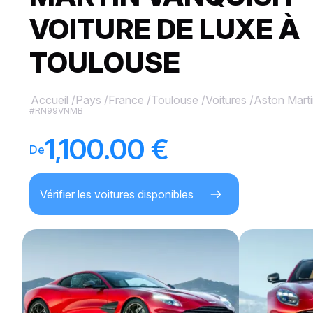
VOITURE DE LUXE À
TOULOUSE
Accueil
/
Pays
/
France
/
Toulouse
/
Voitures
/
Aston Mart
#RN99VNMB
1,100.00 €
De
Vérifier les voitures disponibles