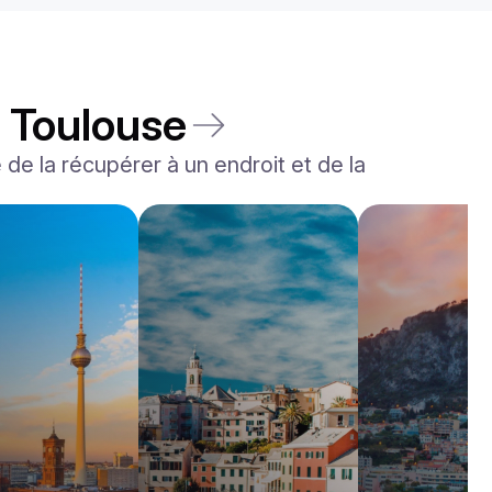
à Toulouse
é de la récupérer à un endroit et de la
Rolls-Royce
Dawn
/jour
2200
€
De
2022
•
convertible
#
YJPXZKDA
Réservez dès maintenant