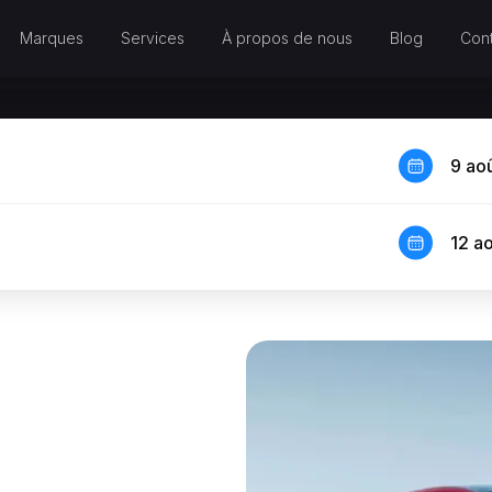
Marques
Services
À propos de nous
Blog
Cont
9 ao
12 a