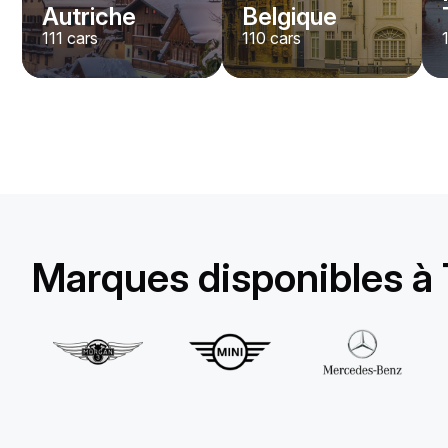
Autriche
Belgique
111
cars
110
cars
Lamborghini
Huracan Evo Spyder
/jour
1650
€
De
2022
•
convertible
#
YXDGAQZ7
Réservez dès maintenant
Marques disponibles à