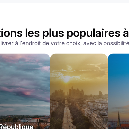
ions les plus populaires 
ivrer à l'endroit de votre choix, avec la possibilit
Ferrari
F8 Spider
/jour
1500
€
De
2022
•
convertible, sport
#
RNWMPA4V
Réservez dès maintenant
République