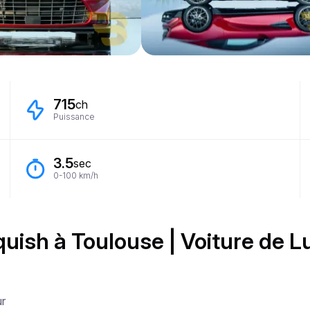
715
ch
Puissance
3.5
sec
0-100 km/h
uish à Toulouse | Voiture de L
r
