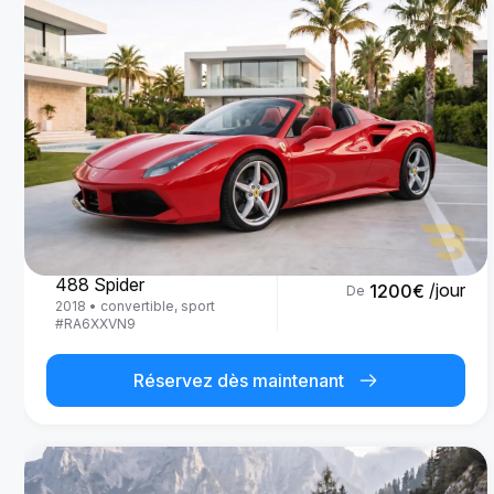
Ferrari
488 Spider
/jour
1200
€
De
2018
•
convertible, sport
#
RA6XXVN9
Réservez dès maintenant