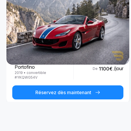
Ferrari
Portofino
/jour
1100
€
De
2019
•
convertible
#
YKQWG54V
Réservez dès maintenant