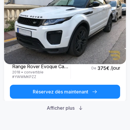
Land Rover
Range Rover Evoque Cabrio
/jour
375
€
De
2018
•
convertible
#
YWWMKPZZ
Réservez dès maintenant
Afficher plus