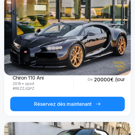
Bugatti
Chiron 110 Ani
/jour
20000
€
De
2019
•
sport
#
REZZJQPZ
Réservez dès maintenant