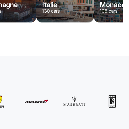
magne
Italie
Monaco
s
130
cars
106
cars
MINI
John Cooper Works Cabrio
/jour
300
€
De
2021
•
convertible
#
R3P5ZB4E
Réservez dès maintenant