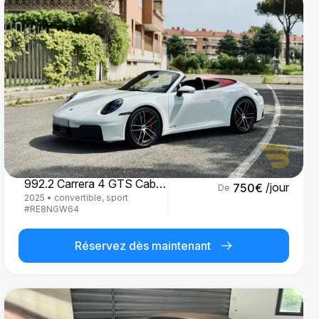
Porsche
992.2 Carrera 4 GTS Cabrio '25
/jour
750
€
De
2025
•
convertible, sport
#
RE8NGW64
Réservez dès maintenant