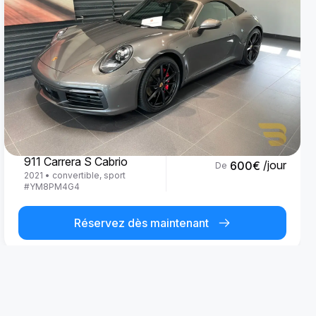
Porsche
911 Carrera S Cabrio
/jour
600
€
De
2021
•
convertible, sport
#
YM8PM4G4
Réservez dès maintenant