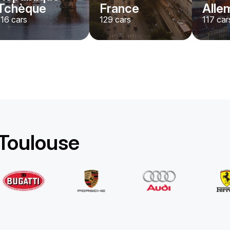
Tchèque
France
Alle
116
cars
129
cars
117
car
Rolls-Royce
Ghost Long
/jour
1750
€
De
2022
•
berline
#
YPKW458N
Réservez dès maintenant
 Toulouse