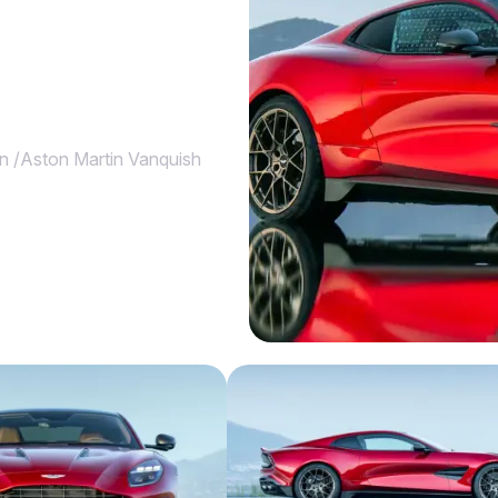
in
/
Aston Martin Vanquish